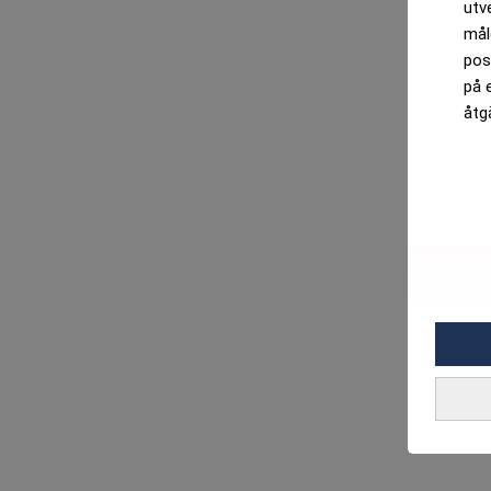
utv
mål
pos
på 
åtg