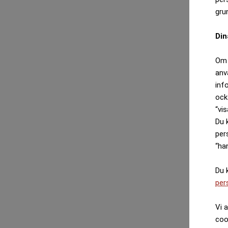
gru
Din
Om 
anv
inf
ock
“vis
Du 
per
“ha
Du 
per
Vi 
coo