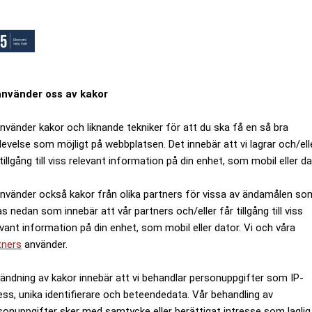
använder oss av kakor
använder kakor och liknande tekniker för att du ska få en så bra
levelse som möjligt på webbplatsen. Det innebär att vi lagrar och/ell
tillgång till viss relevant information på din enhet, som mobil eller da
använder också kakor från olika partners för vissa av ändamålen so
as nedan som innebär att vår partners och/eller får tillgång till viss
evant information på din enhet, som mobil eller dator. Vi och våra
tners
använder.
ändning av kakor innebär att vi behandlar personuppgifter som IP-
ess, unika identifierare och beteendedata. Vår behandling av
sonuppgifter sker med samtycke eller berättigat intresse som laglig