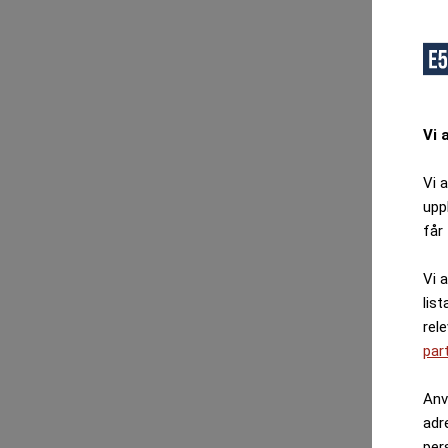
Vi 
Vi 
upp
får 
Vi 
list
rel
par
Anv
adr
per