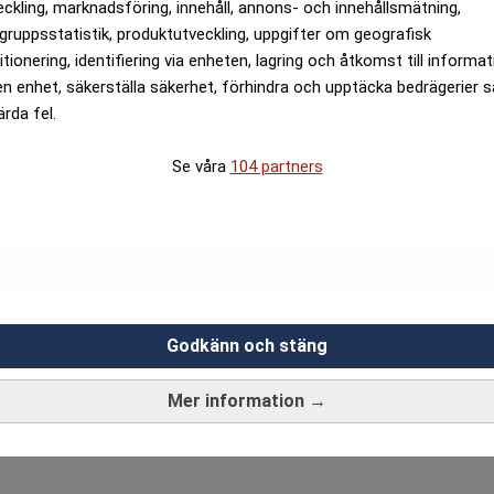
eckling, marknadsföring, innehåll, annons- och innehållsmätning,
gruppsstatistik, produktutveckling, uppgifter om geografisk
itionering, identifiering via enheten, lagring och åtkomst till informa
en enhet, säkerställa säkerhet, förhindra och upptäcka bedrägerier 
ärda fel.
Se våra
104 partners
Godkänn och stäng
Mer information →