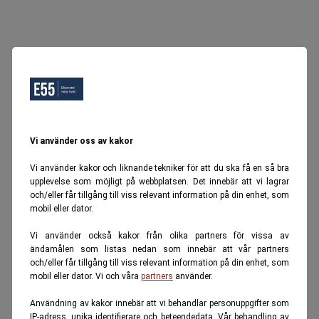
Oops, Ett fel inträffade.
Försök igen senare.
Tillbaka till startsidan
Vi använder oss av kakor
Vi använder kakor och liknande tekniker för att du ska få en så bra
upplevelse som möjligt på webbplatsen. Det innebär att vi lagrar
och/eller får tillgång till viss relevant information på din enhet, som
mobil eller dator.
Vi använder också kakor från olika partners för vissa av
ändamålen som listas nedan som innebär att vår partners
och/eller får tillgång till viss relevant information på din enhet, som
mobil eller dator. Vi och våra
partners
använder.
Användning av kakor innebär att vi behandlar personuppgifter som
IP-adress, unika identifierare och beteendedata. Vår behandling av