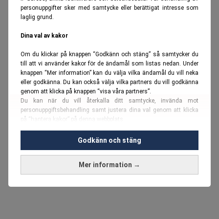
personuppgifter sker med samtycke eller berättigat intresse som
laglig grund.
Dina val av kakor
Om du klickar på knappen “Godkänn och stäng” så samtycker du
till att vi använder kakor för de ändamål som listas nedan. Under
knappen “Mer information” kan du välja vilka ändamål du vill neka
eller godkänna. Du kan också välja vilka partners du vill godkänna
genom att klicka på knappen “visa våra partners”.
Du kan när du vill återkalla ditt samtycke, invända mot
personuppgiftsbehandling samt justera dina val genom att klicka
på “hantera kakor” på denna webbplats.
Du kan fördjupa dig ytterligare i vår
cookie-policy
och vår
Godkänn och stäng
personuppgiftspolicy
.
Mer information →
Vi använder kakor och personuppgifter för dessa syften:
Nödvändiga cookies och liknande tekniker, anpassning av
annonser, analys och utveckling, marknadsföring, innehåll,
annons- och innehållsmätning, målgruppsstatistik,
produktutveckling, uppgifter om geografisk positionering,
identifiering via enheten, lagring och åtkomst till information på en