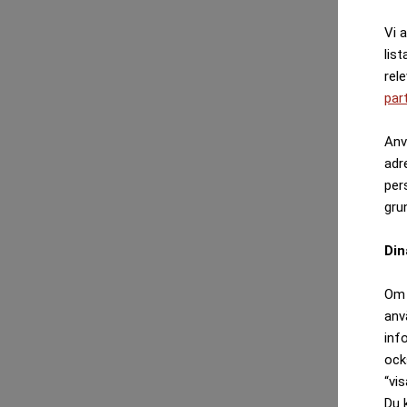
Vi 
list
rel
par
Anv
adr
per
gru
Din
Om 
anv
inf
ock
“vis
Du 