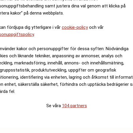
sonuppgiftsbehandling samt justera dina val genom att klicka på
ntera kakor” på denna webbplats.
kan fördjupa dig ytterligare i vår
cookie-policy
och vår
sonuppgiftspolicy
.
använder kakor och personuppgifter för dessa syften: Nödvändiga
kies och liknande tekniker, anpassning av annonser, analys och
eckling, marknadsföring, innehåll, annons- och innehållsmätning,
gruppsstatistik, produktutveckling, uppgifter om geografisk
itionering, identifiering via enheten, lagring och åtkomst till informa
en enhet, säkerställa säkerhet, förhindra och upptäcka bedrägerier 
ärda fel.
Se våra
104 partners