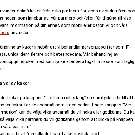
använder också kakor från olika partners för vissa av ändamålen so
as nedan som innebär att vår partners och/eller får tillgång till viss
evant information på din enhet, som mobil eller dator. Vi och våra
tners
använder.
ändning av kakor innebär att vi behandlar personuppgifter som IP-
ess, unika identifierare och beteendedata. Vår behandling av
sonuppgifter sker med samtycke eller berättigat intresse som laglig
nd.
a val av kakor
du klickar på knappen “Godkänn och stäng” så samtycker du till att 
änder kakor för de ändamål som listas nedan. Under knappen “Mer
ormation” kan du välja vilka ändamål du vill neka eller godkänna. Du k
så välja vilka partners du vill godkänna genom att klicka på knappen
a våra partners”.
kan när du vill återkalla ditt samtycke, invända mot