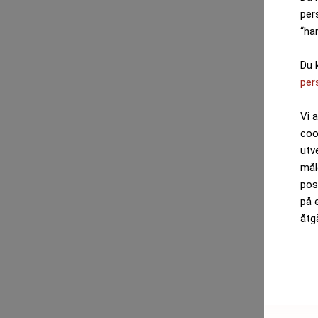
per
“ha
Du 
per
Vi 
coo
utv
mål
pos
på 
åtg