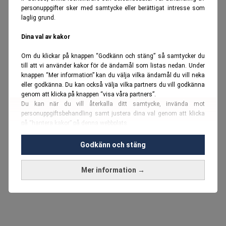
personuppgifter sker med samtycke eller berättigat intresse som
laglig grund.
Dina val av kakor
Om du klickar på knappen “Godkänn och stäng” så samtycker du
till att vi använder kakor för de ändamål som listas nedan. Under
knappen “Mer information” kan du välja vilka ändamål du vill neka
eller godkänna. Du kan också välja vilka partners du vill godkänna
genom att klicka på knappen “visa våra partners”.
Du kan när du vill återkalla ditt samtycke, invända mot
personuppgiftsbehandling samt justera dina val genom att klicka
på “hantera kakor” på denna webbplats.
Du kan fördjupa dig ytterligare i vår
cookie-policy
och vår
Godkänn och stäng
personuppgiftspolicy
.
Mer information →
Vi använder kakor och personuppgifter för dessa syften:
Nödvändiga cookies och liknande tekniker, anpassning av
annonser, analys och utveckling, marknadsföring, innehåll,
annons- och innehållsmätning, målgruppsstatistik,
produktutveckling, uppgifter om geografisk positionering,
identifiering via enheten, lagring och åtkomst till information på en