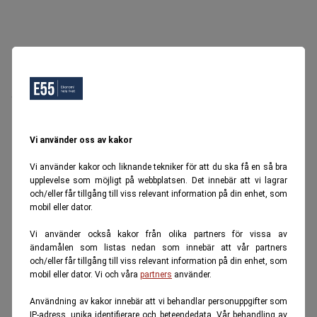
Oops, Ett fel inträffade.
Försök igen senare.
Tillbaka till startsidan
Vi använder oss av kakor
Vi använder kakor och liknande tekniker för att du ska få en så bra
upplevelse som möjligt på webbplatsen. Det innebär att vi lagrar
och/eller får tillgång till viss relevant information på din enhet, som
mobil eller dator.
Vi använder också kakor från olika partners för vissa av
ändamålen som listas nedan som innebär att vår partners
och/eller får tillgång till viss relevant information på din enhet, som
mobil eller dator. Vi och våra
partners
använder.
Användning av kakor innebär att vi behandlar personuppgifter som
IP-adress, unika identifierare och beteendedata. Vår behandling av