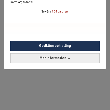
samt åtgärda fel.
Se våra
104 partners
Godkänn och stäng
Mer information →