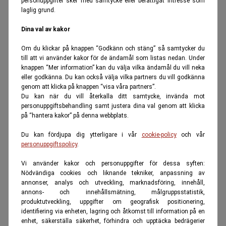
personuppgifter sker med samtycke eller berättigat intresse som
laglig grund.
Dina val av kakor
Om du klickar på knappen “Godkänn och stäng” så samtycker du
till att vi använder kakor för de ändamål som listas nedan. Under
knappen “Mer information” kan du välja vilka ändamål du vill neka
eller godkänna. Du kan också välja vilka partners du vill godkänna
genom att klicka på knappen “visa våra partners”.
Du kan när du vill återkalla ditt samtycke, invända mot
personuppgiftsbehandling samt justera dina val genom att klicka
på “hantera kakor” på denna webbplats.
Du kan fördjupa dig ytterligare i vår
cookie-policy
och vår
personuppgiftspolicy
.
Vi använder kakor och personuppgifter för dessa syften:
Nödvändiga cookies och liknande tekniker, anpassning av
annonser, analys och utveckling, marknadsföring, innehåll,
annons- och innehållsmätning, målgruppsstatistik,
produktutveckling, uppgifter om geografisk positionering,
identifiering via enheten, lagring och åtkomst till information på en
enhet, säkerställa säkerhet, förhindra och upptäcka bedrägerier