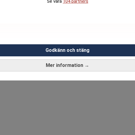
Se våra
104 partners
Godkänn och stäng
Mer information →