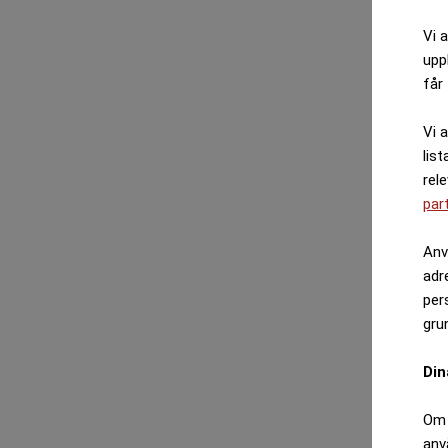
Vi 
upp
får 
Vi 
list
rel
par
Anv
adr
per
gru
Din
Om 
anv