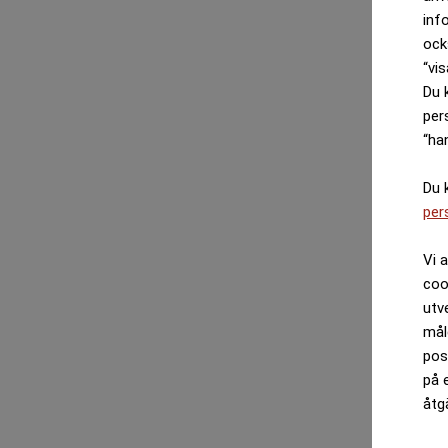
inf
ock
“vis
Du 
per
“ha
Du 
per
Vi 
coo
utv
mål
pos
på 
åtg