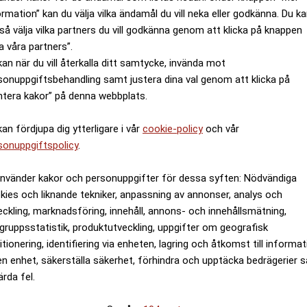
ormation” kan du välja vilka ändamål du vill neka eller godkänna. Du k
så välja vilka partners du vill godkänna genom att klicka på knappen
a våra partners”.
kan när du vill återkalla ditt samtycke, invända mot
sonuppgiftsbehandling samt justera dina val genom att klicka på
ntera kakor” på denna webbplats.
kan fördjupa dig ytterligare i vår
cookie-policy
och vår
sonuppgiftspolicy
.
använder kakor och personuppgifter för dessa syften: Nödvändiga
kies och liknande tekniker, anpassning av annonser, analys och
eckling, marknadsföring, innehåll, annons- och innehållsmätning,
gruppsstatistik, produktutveckling, uppgifter om geografisk
itionering, identifiering via enheten, lagring och åtkomst till informa
en enhet, säkerställa säkerhet, förhindra och upptäcka bedrägerier 
ärda fel.