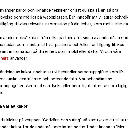
använder kakor och liknande tekniker för att du ska få en så bra
levelse som möjligt på webbplatsen. Det innebär att vi lagrar och/ell
tillgång till viss relevant information på din enhet, som mobil eller da
använder också kakor från olika partners för vissa av ändamålen so
as nedan som innebär att vår partners och/eller får tillgång till viss
evant information på din enhet, som mobil eller dator. Vi och våra
tners
använder.
ändning av kakor innebär att vi behandlar personuppgifter som IP-
ess, unika identifierare och beteendedata. Vår behandling av
sonuppgifter sker med samtycke eller berättigat intresse som laglig
nd.
a val av kakor
du klickar på knappen “Godkänn och stäng” så samtycker du till att 
änder kakor för de ändamål som listas nedan. Under knappen “Mer