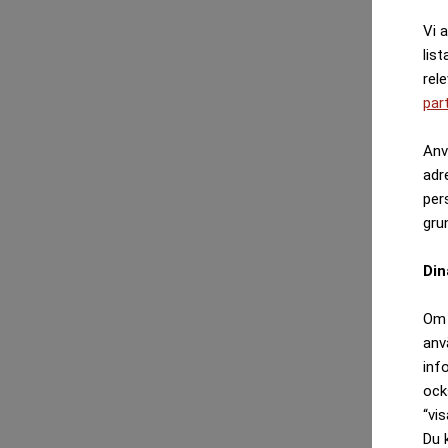
Vi 
list
rel
par
Anv
adr
per
gru
Din
Om 
anv
inf
ock
“vis
Du 