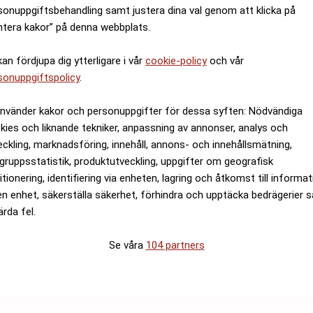
sonuppgiftsbehandling samt justera dina val genom att klicka på
ntera kakor” på denna webbplats.
kan fördjupa dig ytterligare i vår
cookie-policy
och vår
sonuppgiftspolicy
.
använder kakor och personuppgifter för dessa syften: Nödvändiga
kies och liknande tekniker, anpassning av annonser, analys och
eckling, marknadsföring, innehåll, annons- och innehållsmätning,
gruppsstatistik, produktutveckling, uppgifter om geografisk
itionering, identifiering via enheten, lagring och åtkomst till informa
en enhet, säkerställa säkerhet, förhindra och upptäcka bedrägerier 
ärda fel.
Se våra
104 partners