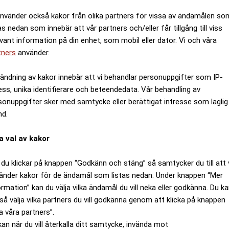
använder också kakor från olika partners för vissa av ändamålen so
as nedan som innebär att vår partners och/eller får tillgång till viss
evant information på din enhet, som mobil eller dator. Vi och våra
tners
använder.
ändning av kakor innebär att vi behandlar personuppgifter som IP-
ess, unika identifierare och beteendedata. Vår behandling av
sonuppgifter sker med samtycke eller berättigat intresse som laglig
nd.
a val av kakor
du klickar på knappen “Godkänn och stäng” så samtycker du till att 
änder kakor för de ändamål som listas nedan. Under knappen “Mer
ormation” kan du välja vilka ändamål du vill neka eller godkänna. Du k
så välja vilka partners du vill godkänna genom att klicka på knappen
a våra partners”.
kan när du vill återkalla ditt samtycke, invända mot