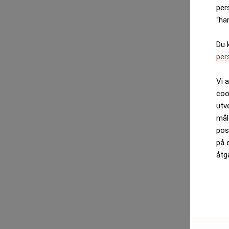
per
“ha
Du 
per
Vi 
coo
utv
mål
pos
på 
åtg