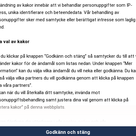
ändning av kakor innebär att vi behandlar personuppgifter som IP-
ess, unika identifierare och beteendedata. Vår behandling av
sonuppgifter sker med samtycke eller berättigat intresse som laglig
nd.
a val av kakor
du klickar på knappen “Godkänn och stäng” så samtycker du till att 
änder kakor för de ändamål som listas nedan. Under knappen “Mer
ormation” kan du välja vilka ändamål du vill neka eller godkänna. Du k
så välja vilka partners du vill godkänna genom att klicka på knappen
a våra partners”.
kan när du vill återkalla ditt samtycke, invända mot
sonuppgiftsbehandling samt justera dina val genom att klicka på
ntera kakor” på denna webbplats.
kan fördjupa dig ytterligare i vår
cookie-policy
och vår
sonuppgiftspolicy
.
Godkänn och stäng