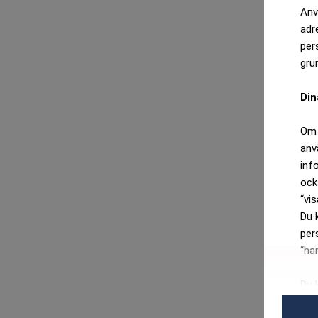
Anv
adr
per
gru
Din
Om 
anv
inf
ock
“vis
Du 
per
“ha
Du 
per