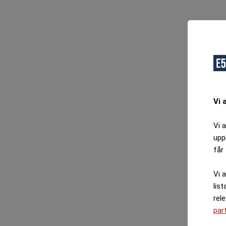
O
F
Vi 
Vi 
upp
får 
Vi 
list
rel
par