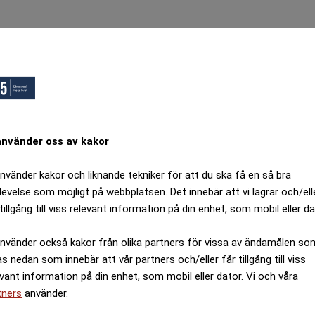
ops, Ett fel inträffade.
örsök igen senare.
Tillbaka till startsidan
använder oss av kakor
använder kakor och liknande tekniker för att du ska få en så bra
levelse som möjligt på webbplatsen. Det innebär att vi lagrar och/ell
tillgång till viss relevant information på din enhet, som mobil eller da
använder också kakor från olika partners för vissa av ändamålen so
as nedan som innebär att vår partners och/eller får tillgång till viss
evant information på din enhet, som mobil eller dator. Vi och våra
tners
använder.