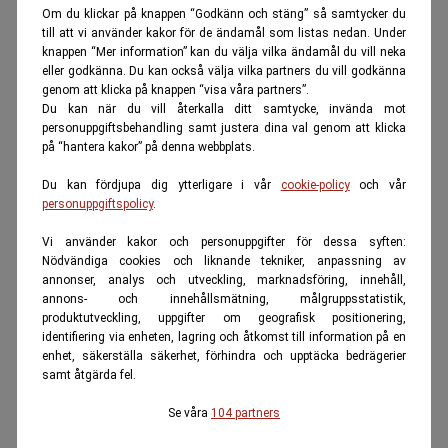
Om du klickar på knappen “Godkänn och stäng” så samtycker du
till att vi använder kakor för de ändamål som listas nedan. Under
knappen “Mer information” kan du välja vilka ändamål du vill neka
eller godkänna. Du kan också välja vilka partners du vill godkänna
genom att klicka på knappen “visa våra partners”.
Du kan när du vill återkalla ditt samtycke, invända mot
personuppgiftsbehandling samt justera dina val genom att klicka
på “hantera kakor” på denna webbplats.
Du kan fördjupa dig ytterligare i vår
cookie-policy
och vår
personuppgiftspolicy
.
Vi använder kakor och personuppgifter för dessa syften:
Nödvändiga cookies och liknande tekniker, anpassning av
annonser, analys och utveckling, marknadsföring, innehåll,
annons- och innehållsmätning, målgruppsstatistik,
produktutveckling, uppgifter om geografisk positionering,
identifiering via enheten, lagring och åtkomst till information på en
enhet, säkerställa säkerhet, förhindra och upptäcka bedrägerier
samt åtgärda fel.
Se våra
104 partners