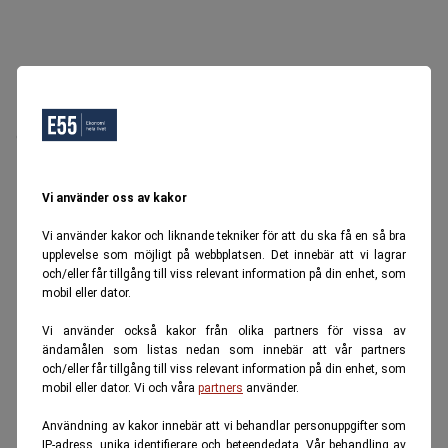
Oops, Ett fel inträffade.
Försök igen senare.
Tillbaka till startsidan
Vi använder oss av kakor
Vi använder kakor och liknande tekniker för att du ska få en så bra
upplevelse som möjligt på webbplatsen. Det innebär att vi lagrar
och/eller får tillgång till viss relevant information på din enhet, som
mobil eller dator.
Vi använder också kakor från olika partners för vissa av
ändamålen som listas nedan som innebär att vår partners
och/eller får tillgång till viss relevant information på din enhet, som
mobil eller dator. Vi och våra
partners
använder.
Användning av kakor innebär att vi behandlar personuppgifter som
IP-adress, unika identifierare och beteendedata. Vår behandling av