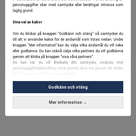
personuppgifter sker med samtycke eller berättigat intresse som
laglig grund.
Dina val av kakor
Om du klickar på knappen “Godkänn och stäng” så samtycker du
till att vi använder kakor för de ändamål som listas nedan. Under
knappen “Mer information” kan du välja vilka ändamål du vill neka
eller godkänna. Du kan också välja vilka partners du vill godkänna
genom att klicka på knappen “visa våra partners”.
Du kan när du vill återkalla ditt samtycke, invända mot
personuppgiftsbehandling samt justera dina val genom att klicka
på “hantera kakor” på denna webbplats.
Du kan fördjupa dig ytterligare i vår
cookie-policy
och vår
Godkänn och stäng
personuppgiftspolicy
.
Mer information →
Vi använder kakor och personuppgifter för dessa syften:
Nödvändiga cookies och liknande tekniker, anpassning av
annonser, analys och utveckling, marknadsföring, innehåll,
annons- och innehållsmätning, målgruppsstatistik,
produktutveckling, uppgifter om geografisk positionering,
identifiering via enheten, lagring och åtkomst till information på en