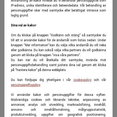
Användning av kakor innebär att vi behandlar personuppgifter som
IP-adress, unika identifierare och beteendedata. Vår behandling av
personuppgifter sker med samtycke eller berättigat intresse som
laglig grund.
Dina val av kakor
Om du klickar på knappen “Godkänn och stäng” så samtycker du
till att vi använder kakor för de ändamål som listas nedan. Under
knappen “Mer information” kan du välja vilka ändamål du vill neka
eller godkänna. Du kan också välja vilka partners du vill godkänna
genom att klicka på knappen “visa våra partners”.
Du kan när du vill återkalla ditt samtycke, invända mot
personuppgiftsbehandling samt justera dina val genom att klicka
på “hantera kakor” på denna webbplats.
Du kan fördjupa dig ytterligare i vår
cookie-policy
och vår
personuppgiftspolicy
.
Vi använder kakor och personuppgifter för dessa syften:
Nödvändiga cookies och liknande tekniker, anpassning av
annonser, analys och utveckling, marknadsföring, innehåll,
annons- och innehållsmätning, målgruppsstatistik,
produktutveckling, uppgifter om geografisk positionering,