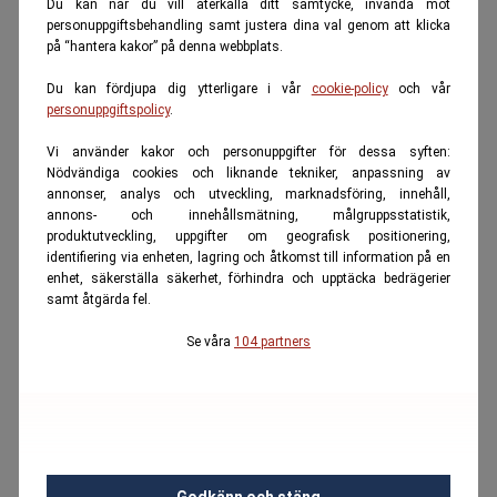
Du kan när du vill återkalla ditt samtycke, invända mot
personuppgiftsbehandling samt justera dina val genom att klicka
på “hantera kakor” på denna webbplats.
Du kan fördjupa dig ytterligare i vår
cookie-policy
och vår
personuppgiftspolicy
.
Vi använder kakor och personuppgifter för dessa syften:
Nödvändiga cookies och liknande tekniker, anpassning av
annonser, analys och utveckling, marknadsföring, innehåll,
annons- och innehållsmätning, målgruppsstatistik,
produktutveckling, uppgifter om geografisk positionering,
identifiering via enheten, lagring och åtkomst till information på en
enhet, säkerställa säkerhet, förhindra och upptäcka bedrägerier
samt åtgärda fel.
Se våra
104 partners
Godkänn och stäng