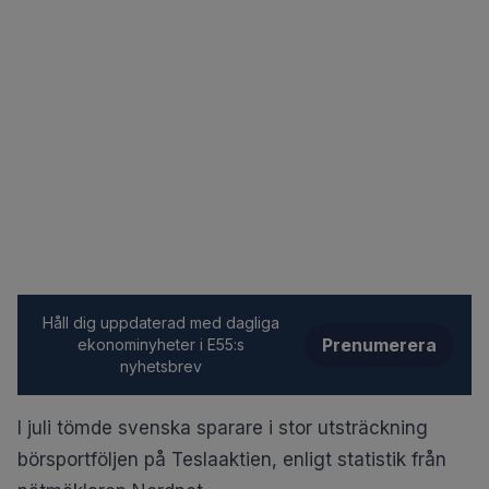
Håll dig uppdaterad med dagliga
Prenumerera
ekonominyheter i E55:s
nyhetsbrev
I juli tömde svenska sparare i stor utsträckning
börsportföljen på Teslaaktien, enligt statistik från