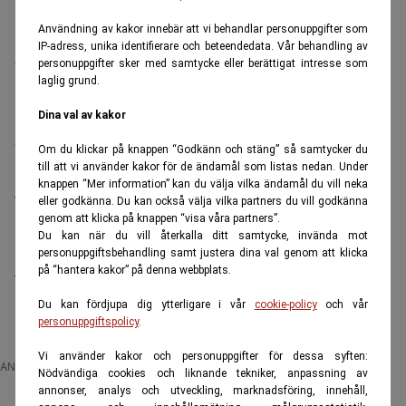
Rapportperioden har överlag styrt aktiehandeln och
Användning av kakor innebär att vi behandlar personuppgifter som
det så kallade säkra kortet Investor,
IP-adress, unika identifierare och beteendedata. Vår behandling av
personuppgifter sker med samtycke eller berättigat intresse som
Wallenbergarna älskling, toppar småspararnas
laglig grund.
köplista följt av försvarskoncernen Saab,
Dina val av kakor
kasinoleverantören Evolution och
värmpumpstillverkaren Nibe.
Om du klickar på knappen “Godkänn och stäng” så samtycker du
till att vi använder kakor för de ändamål som listas nedan. Under
På mest köpta-listan i juli återfinns även
knappen “Mer information” kan du välja vilka ändamål du vill neka
fordonbjässen Volvo, ståljätten SSAB, amerikanska
eller godkänna. Du kan också välja vilka partners du vill godkänna
genom att klicka på knappen “visa våra partners”.
AI- och chipfavoriten Nvidia, dagligvarujätten
Du kan när du vill återkalla ditt samtycke, invända mot
Axfood, investmentbolaget Kinnevik och
personuppgiftsbehandling samt justera dina val genom att klicka
på “hantera kakor” på denna webbplats.
fastighetsbolaget SBB. I den ordningen.
Tesla placerar sig överst på säljlistan följt av
Du kan fördjupa dig ytterligare i vår
cookie-policy
och vår
personuppgiftspolicy
.
Resurs Holding och Essity.
Vi använder kakor och personuppgifter för dessa syften:
ANNONS
Nödvändiga cookies och liknande tekniker, anpassning av
annonser, analys och utveckling, marknadsföring, innehåll,