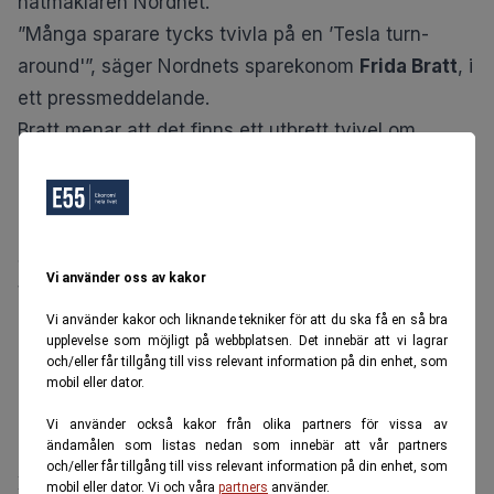
nätmäklaren Nordnet.
”Många sparare tycks tvivla på en ’Tesla turn-
around'”, säger Nordnets sparekonom
Frida Bratt
, i
ett pressmeddelande.
Bratt menar att det finns ett utbrett tvivel om
Teslas planer på självkörande robottaxi och att
rabatterna på flera av den amerikanska
elbilsjättens modeller ska ge önskvärd effekt.
Samtidigt hoppade många aktieägare i Tesla av
Vi använder oss av kakor
tåget, så att säga, när bolaget kom in med sin
leveransstatistik innan det
svaga rapportsläppet
.
Vi använder kakor och liknande tekniker för att du ska få en så bra
upplevelse som möjligt på webbplatsen. Det innebär att vi lagrar
Leveranssiffrorna var inte så pjåkiga som
och/eller får tillgång till viss relevant information på din enhet, som
experterna hade räknat med, vilket fick aktien att
mobil eller dator.
rusa och i samma veva utlösa en flykt från Teslas
Vi använder också kakor från olika partners för vissa av
ändamålen som listas nedan som innebär att vår partners
aktie fart.
och/eller får tillgång till viss relevant information på din enhet, som
Ratar Tesla och köper Investor
mobil eller dator. Vi och våra
partners
använder.