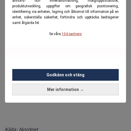
annons- och innehållsmätning, målgruppsstatistik,
produktutveckling, uppgifter om geografisk positionering,
identifiering via enheten, lagring och åtkomst till information på en
enhet, säkerställa säkerhet, förhindra och upptäcka bedrägerier
samt åtgärda fel.
Se våra
104 partners
Godkänn och stäng
Mer information →
Källa:
Nordnet