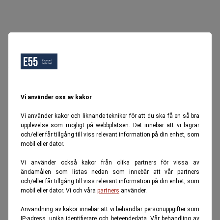
Oops, Ett fel inträffade.
Försök igen senare.
Tillbaka till startsidan
Vi använder oss av kakor
Vi använder kakor och liknande tekniker för att du ska få en så bra
upplevelse som möjligt på webbplatsen. Det innebär att vi lagrar
och/eller får tillgång till viss relevant information på din enhet, som
mobil eller dator.
Vi använder också kakor från olika partners för vissa av
ändamålen som listas nedan som innebär att vår partners
och/eller får tillgång till viss relevant information på din enhet, som
mobil eller dator. Vi och våra
partners
använder.
Användning av kakor innebär att vi behandlar personuppgifter som
IP-adress, unika identifierare och beteendedata. Vår behandling av