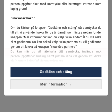
personuppgifter sker med samtycke eller berättigat intresse som
laglig grund.
Dina val av kakor
Om du klickar på knappen “Godkänn och stäng” så samtycker du
till att vi använder kakor för de ändamål som listas nedan. Under
knappen “Mer information” kan du välja vilka ändamål du vill neka
eller godkänna. Du kan också välja vilka partners du vill godkänna
genom att klicka på knappen “visa våra partners”.
Du kan när du vill återkalla ditt samtycke, invända mot
personuppgiftsbehandling samt justera dina val genom att klicka
på “hantera kakor” på denna webbplats.
Du kan fördjupa dig ytterligare i vår
cookie-policy
och vår
Godkänn och stäng
personuppgiftspolicy
.
Mer information →
Vi använder kakor och personuppgifter för dessa syften:
Nödvändiga cookies och liknande tekniker, anpassning av
annonser, analys och utveckling, marknadsföring, innehåll,
annons- och innehållsmätning, målgruppsstatistik,
produktutveckling, uppgifter om geografisk positionering,
identifiering via enheten, lagring och åtkomst till information på en