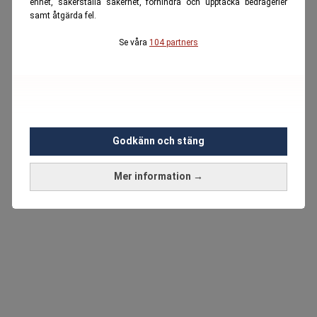
enhet, säkerställa säkerhet, förhindra och upptäcka bedrägerier
samt åtgärda fel.
Se våra
104 partners
Godkänn och stäng
Mer information →