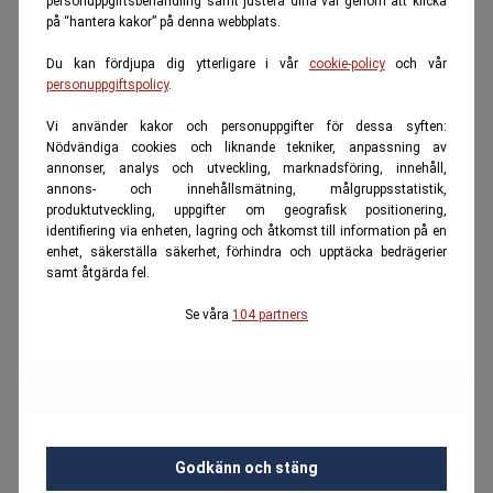
personuppgiftsbehandling samt justera dina val genom att klicka
på “hantera kakor” på denna webbplats.
Du kan fördjupa dig ytterligare i vår
cookie-policy
och vår
personuppgiftspolicy
.
Vi använder kakor och personuppgifter för dessa syften:
Nödvändiga cookies och liknande tekniker, anpassning av
annonser, analys och utveckling, marknadsföring, innehåll,
annons- och innehållsmätning, målgruppsstatistik,
produktutveckling, uppgifter om geografisk positionering,
identifiering via enheten, lagring och åtkomst till information på en
enhet, säkerställa säkerhet, förhindra och upptäcka bedrägerier
samt åtgärda fel.
Se våra
104 partners
Godkänn och stäng