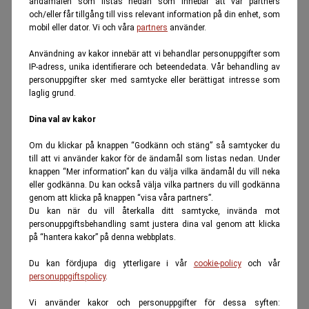
ändamålen som listas nedan som innebär att vår partners
och/eller får tillgång till viss relevant information på din enhet, som
mobil eller dator. Vi och våra
partners
använder.
Användning av kakor innebär att vi behandlar personuppgifter som
IP-adress, unika identifierare och beteendedata. Vår behandling av
personuppgifter sker med samtycke eller berättigat intresse som
laglig grund.
Dina val av kakor
Om du klickar på knappen “Godkänn och stäng” så samtycker du
till att vi använder kakor för de ändamål som listas nedan. Under
knappen “Mer information” kan du välja vilka ändamål du vill neka
eller godkänna. Du kan också välja vilka partners du vill godkänna
genom att klicka på knappen “visa våra partners”.
Du kan när du vill återkalla ditt samtycke, invända mot
personuppgiftsbehandling samt justera dina val genom att klicka
på “hantera kakor” på denna webbplats.
Du kan fördjupa dig ytterligare i vår
cookie-policy
och vår
personuppgiftspolicy
.
Vi använder kakor och personuppgifter för dessa syften: