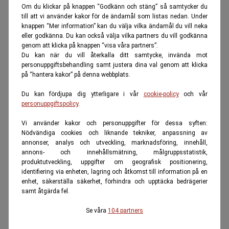
Om du klickar på knappen “Godkänn och stäng” så samtycker du
till att vi använder kakor för de ändamål som listas nedan. Under
knappen “Mer information” kan du välja vilka ändamål du vill neka
eller godkänna. Du kan också välja vilka partners du vill godkänna
genom att klicka på knappen “visa våra partners”.
Du kan när du vill återkalla ditt samtycke, invända mot
personuppgiftsbehandling samt justera dina val genom att klicka
på “hantera kakor” på denna webbplats.
Du kan fördjupa dig ytterligare i vår
cookie-policy
och vår
personuppgiftspolicy
.
Vi använder kakor och personuppgifter för dessa syften:
Nödvändiga cookies och liknande tekniker, anpassning av
annonser, analys och utveckling, marknadsföring, innehåll,
annons- och innehållsmätning, målgruppsstatistik,
produktutveckling, uppgifter om geografisk positionering,
identifiering via enheten, lagring och åtkomst till information på en
enhet, säkerställa säkerhet, förhindra och upptäcka bedrägerier
samt åtgärda fel.
Se våra
104 partners