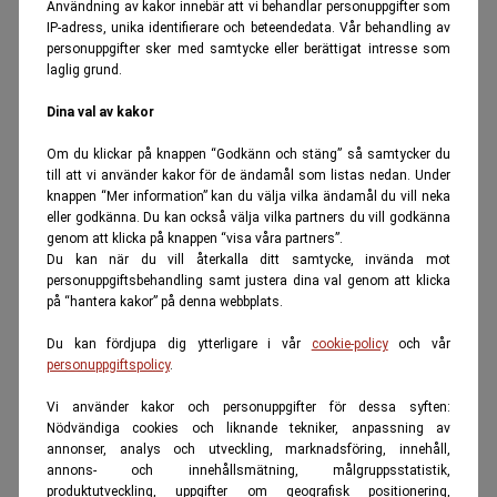
Användning av kakor innebär att vi behandlar personuppgifter som
IP-adress, unika identifierare och beteendedata. Vår behandling av
personuppgifter sker med samtycke eller berättigat intresse som
laglig grund.
Dina val av kakor
Om du klickar på knappen “Godkänn och stäng” så samtycker du
till att vi använder kakor för de ändamål som listas nedan. Under
knappen “Mer information” kan du välja vilka ändamål du vill neka
eller godkänna. Du kan också välja vilka partners du vill godkänna
genom att klicka på knappen “visa våra partners”.
Du kan när du vill återkalla ditt samtycke, invända mot
personuppgiftsbehandling samt justera dina val genom att klicka
på “hantera kakor” på denna webbplats.
Du kan fördjupa dig ytterligare i vår
cookie-policy
och vår
personuppgiftspolicy
.
Vi använder kakor och personuppgifter för dessa syften:
Nödvändiga cookies och liknande tekniker, anpassning av
annonser, analys och utveckling, marknadsföring, innehåll,
annons- och innehållsmätning, målgruppsstatistik,
produktutveckling, uppgifter om geografisk positionering,