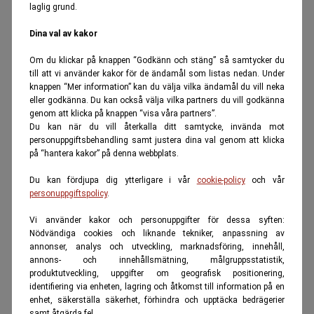
laglig grund.
Dina val av kakor
Om du klickar på knappen “Godkänn och stäng” så samtycker du
till att vi använder kakor för de ändamål som listas nedan. Under
knappen “Mer information” kan du välja vilka ändamål du vill neka
eller godkänna. Du kan också välja vilka partners du vill godkänna
genom att klicka på knappen “visa våra partners”.
Du kan när du vill återkalla ditt samtycke, invända mot
personuppgiftsbehandling samt justera dina val genom att klicka
på “hantera kakor” på denna webbplats.
Du kan fördjupa dig ytterligare i vår
cookie-policy
och vår
personuppgiftspolicy
.
Vi använder kakor och personuppgifter för dessa syften:
Nödvändiga cookies och liknande tekniker, anpassning av
annonser, analys och utveckling, marknadsföring, innehåll,
annons- och innehållsmätning, målgruppsstatistik,
produktutveckling, uppgifter om geografisk positionering,
identifiering via enheten, lagring och åtkomst till information på en
enhet, säkerställa säkerhet, förhindra och upptäcka bedrägerier
samt åtgärda fel.