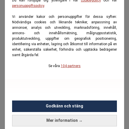
Du kan fördjupa dig ytterligare i vår
cookie-policy
och vår
personuppgiftspolicy
.
Vi använder kakor och personuppgifter för dessa syften:
Nödvändiga cookies och liknande tekniker, anpassning av
annonser, analys och utveckling, marknadsföring, innehåll,
annons- och innehållsmätning, målgruppsstatistik,
produktutveckling, uppgifter om geografisk positionering,
identifiering via enheten, lagring och åtkomst till information på en
enhet, säkerställa säkerhet, förhindra och upptäcka bedrägerier
samt åtgärda fel.
Se våra
104 partners
Godkänn och stäng
Mer information →