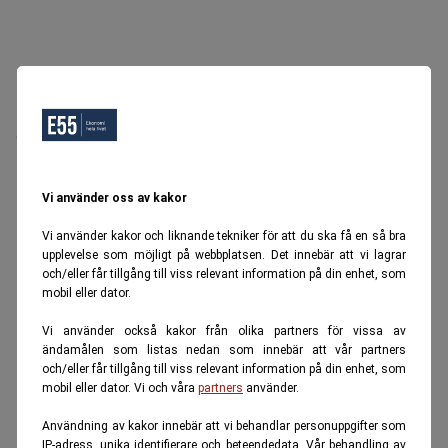
Oops, Ett fel inträffade.
Försök igen senare.
Tillbaka till startsidan
Vi använder oss av kakor
Vi använder kakor och liknande tekniker för att du ska få en så bra
upplevelse som möjligt på webbplatsen. Det innebär att vi lagrar
och/eller får tillgång till viss relevant information på din enhet, som
mobil eller dator.
Vi använder också kakor från olika partners för vissa av
ändamålen som listas nedan som innebär att vår partners
och/eller får tillgång till viss relevant information på din enhet, som
mobil eller dator. Vi och våra
partners
använder.
Användning av kakor innebär att vi behandlar personuppgifter som
IP-adress, unika identifierare och beteendedata. Vår behandling av