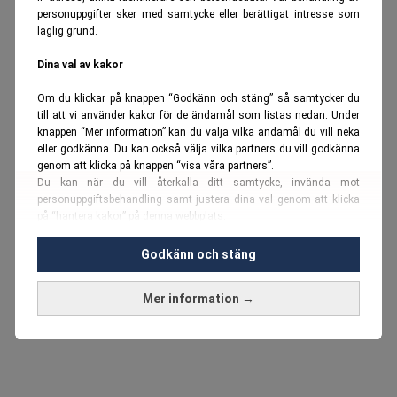
personuppgifter sker med samtycke eller berättigat intresse som
laglig grund.
Dina val av kakor
Om du klickar på knappen “Godkänn och stäng” så samtycker du
till att vi använder kakor för de ändamål som listas nedan. Under
knappen “Mer information” kan du välja vilka ändamål du vill neka
eller godkänna. Du kan också välja vilka partners du vill godkänna
genom att klicka på knappen “visa våra partners”.
Du kan när du vill återkalla ditt samtycke, invända mot
personuppgiftsbehandling samt justera dina val genom att klicka
på “hantera kakor” på denna webbplats.
Du kan fördjupa dig ytterligare i vår
cookie-policy
och vår
Godkänn och stäng
personuppgiftspolicy
.
Mer information →
Vi använder kakor och personuppgifter för dessa syften:
Nödvändiga cookies och liknande tekniker, anpassning av
annonser, analys och utveckling, marknadsföring, innehåll,
annons- och innehållsmätning, målgruppsstatistik,
produktutveckling, uppgifter om geografisk positionering,
identifiering via enheten, lagring och åtkomst till information på en