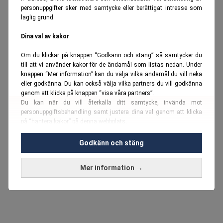
personuppgifter sker med samtycke eller berättigat intresse som
laglig grund.
Dina val av kakor
Om du klickar på knappen “Godkänn och stäng” så samtycker du
till att vi använder kakor för de ändamål som listas nedan. Under
knappen “Mer information” kan du välja vilka ändamål du vill neka
eller godkänna. Du kan också välja vilka partners du vill godkänna
genom att klicka på knappen “visa våra partners”.
Du kan när du vill återkalla ditt samtycke, invända mot
personuppgiftsbehandling samt justera dina val genom att klicka
på “hantera kakor” på denna webbplats.
Du kan fördjupa dig ytterligare i vår
cookie-policy
och vår
Godkänn och stäng
personuppgiftspolicy
.
Mer information →
Vi använder kakor och personuppgifter för dessa syften:
Nödvändiga cookies och liknande tekniker, anpassning av
annonser, analys och utveckling, marknadsföring, innehåll,
annons- och innehållsmätning, målgruppsstatistik,
produktutveckling, uppgifter om geografisk positionering,
identifiering via enheten, lagring och åtkomst till information på en