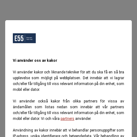
Oops, Ett fel inträffade.
Försök igen senare.
Tillbaka till startsidan
Vi använder oss av kakor
Vi använder kakor och liknande tekniker för att du ska få en så bra
upplevelse som möjligt på webbplatsen. Det innebär att vi lagrar
och/eller får tillgång till viss relevant information på din enhet, som
mobil eller dator.
Vi använder också kakor från olika partners för vissa av
ändamålen som listas nedan som innebär att vår partners
och/eller får tillgång till viss relevant information på din enhet, som
mobil eller dator. Vi och våra
partners
använder.
Användning av kakor innebär att vi behandlar personuppgifter som
IP-adress, unika identifierare och beteendedata. Vår behandling av