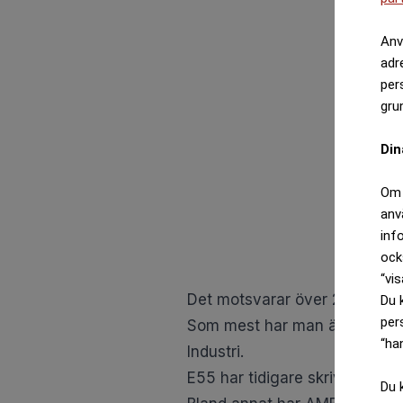
Anv
adr
per
gru
Din
Om 
anv
inf
ock
“vis
Du 
per
“ha
Du 