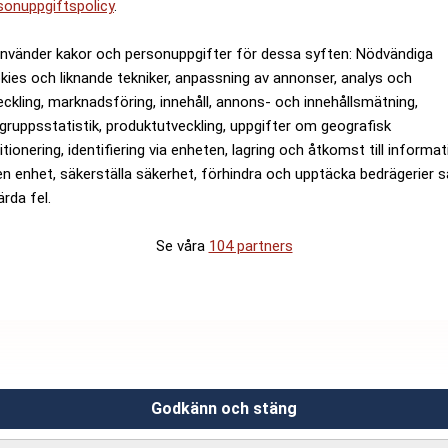
sonuppgiftspolicy
.
använder kakor och personuppgifter för dessa syften: Nödvändiga
kies och liknande tekniker, anpassning av annonser, analys och
eckling, marknadsföring, innehåll, annons- och innehållsmätning,
gruppsstatistik, produktutveckling, uppgifter om geografisk
itionering, identifiering via enheten, lagring och åtkomst till informa
en enhet, säkerställa säkerhet, förhindra och upptäcka bedrägerier 
ärda fel.
Se våra
104 partners
Godkänn och stäng