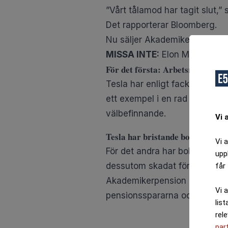
Vi 
Vi 
upp
får 
Vi 
list
rel
par