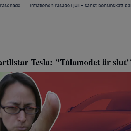
ops, Ett fel inträffade.
örsök igen senare.
Tillbaka till startsidan