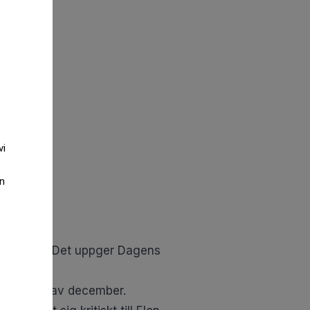
vi
an