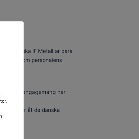
er
tor.
m