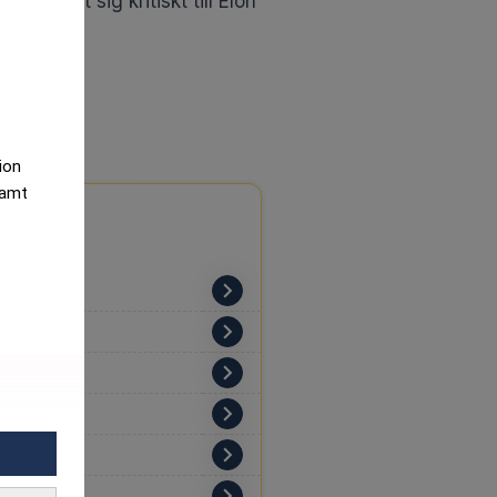
tion
samt