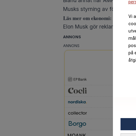
per
Vi 
coo
utv
mål
pos
på 
åtg