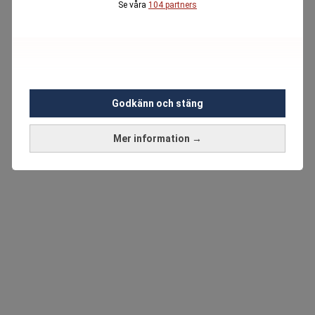
Se våra
104 partners
Godkänn och stäng
Mer information →