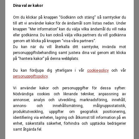
Dina val av kakor
Om du klickar på knappen “Godkänn och stäng” så samtycker du
till att vi använder kakor för de ändamål som listas nedan. Under
knappen “Mer information” kan du välja vilka ändamål du vill neka
eller godkänna. Du kan också välja vilka partners du vill godkänna
genom att klicka på knappen “visa våra partners”.
Du kan när du vill återkalla ditt samtycke, invända mot
personuppgiftsbehandling samt justera dina val genom att klicka
på “hantera kakor” på denna webbplats.
Du kan fördjupa dig ytterligare i vår
cookie-policy
och vår
personuppgiftspolicy
.
Vi använder kakor och personuppgifter för dessa syften:
Nödvändiga cookies och liknande tekniker, anpassning av
annonser, analys och utveckling, marknadsföring, innehåll,
annons- och innehållsmätning, målgruppsstatistik,
produktutveckling, uppgifter om geografisk positionering,
identifiering via enheten, lagring och åtkomst till information på en
enhet, säkerställa säkerhet, förhindra och upptäcka bedrägerier
samt åtgärda fel.