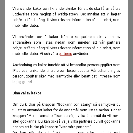
Vi använder kakor och liknande tekniker för att du ska få en så bra
upplevelse som möjligt på webbplatsen. Det innebär att vi lagrar
och/eller får tillgång till viss relevant information på din enhet, som
mobil eller dator.
Vi använder också kakor från olika partners för vissa av
ändamålen som listas nedan som innebär att vår partners
och/eller får tillgång till viss relevant information på din enhet, som
mobil eller dator. Vi och våra
partners
använder.
Användning av kakor innebär att vi behandlar personuppgifter som
IP-adress, unika identifierare och beteendedata. Vår behandling av
personuppgifter sker med samtycke eller berättigat intresse som
laglig grund.
Dina val av kakor
Om du klickar på knappen “Godkänn och stäng” så samtycker du
till att vi använder kakor för de ändamål som listas nedan. Under
knappen “Mer information” kan du välja vilka ändamål du vill neka
eller godkänna. Du kan också välja vilka partners du vill godkänna
genom att klicka på knappen “visa våra partners”.
Du kan när du vill återkalla ditt samtycke, invända mot