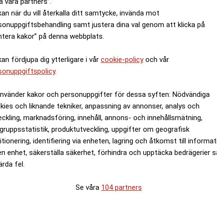
a våra partners”.
kan när du vill återkalla ditt samtycke, invända mot
sonuppgiftsbehandling samt justera dina val genom att klicka på
ntera kakor” på denna webbplats.
kan fördjupa dig ytterligare i vår
cookie-policy
och vår
sonuppgiftspolicy
.
använder kakor och personuppgifter för dessa syften: Nödvändiga
kies och liknande tekniker, anpassning av annonser, analys och
eckling, marknadsföring, innehåll, annons- och innehållsmätning,
gruppsstatistik, produktutveckling, uppgifter om geografisk
itionering, identifiering via enheten, lagring och åtkomst till informa
en enhet, säkerställa säkerhet, förhindra och upptäcka bedrägerier 
ärda fel.
Se våra
104 partners