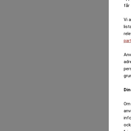
får 
Vi 
list
rel
par
Anv
adr
per
gru
Din
Om 
anv
inf
ock