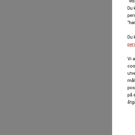
“vis
Du 
per
“ha
Du 
per
Vi 
coo
utv
mål
pos
på 
åtg