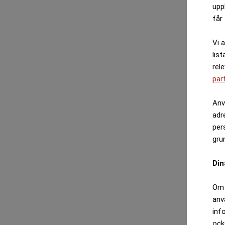
upp
får 
Vi 
list
rel
par
Anv
adr
per
gru
Din
Om 
anv
inf
ock