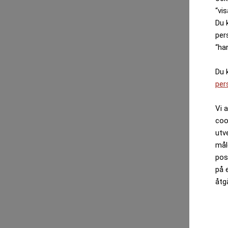
“vis
Du 
per
“ha
Du 
per
Vi 
coo
utv
mål
pos
på 
åtg