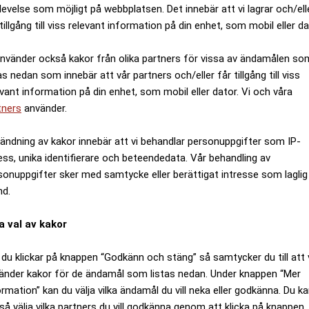
levelse som möjligt på webbplatsen. Det innebär att vi lagrar och/ell
tillgång till viss relevant information på din enhet, som mobil eller da
använder också kakor från olika partners för vissa av ändamålen so
as nedan som innebär att vår partners och/eller får tillgång till viss
evant information på din enhet, som mobil eller dator. Vi och våra
tners
använder.
ändning av kakor innebär att vi behandlar personuppgifter som IP-
ess, unika identifierare och beteendedata. Vår behandling av
sonuppgifter sker med samtycke eller berättigat intresse som laglig
nd.
a val av kakor
du klickar på knappen “Godkänn och stäng” så samtycker du till att 
änder kakor för de ändamål som listas nedan. Under knappen “Mer
ormation” kan du välja vilka ändamål du vill neka eller godkänna. Du k
så välja vilka partners du vill godkänna genom att klicka på knappen