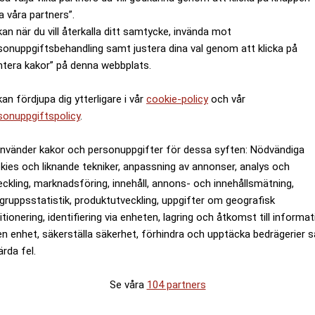
a våra partners”.
kan när du vill återkalla ditt samtycke, invända mot
sonuppgiftsbehandling samt justera dina val genom att klicka på
ntera kakor” på denna webbplats.
kan fördjupa dig ytterligare i vår
cookie-policy
och vår
sonuppgiftspolicy
.
använder kakor och personuppgifter för dessa syften: Nödvändiga
kies och liknande tekniker, anpassning av annonser, analys och
eckling, marknadsföring, innehåll, annons- och innehållsmätning,
gruppsstatistik, produktutveckling, uppgifter om geografisk
itionering, identifiering via enheten, lagring och åtkomst till informa
en enhet, säkerställa säkerhet, förhindra och upptäcka bedrägerier 
ärda fel.
Se våra
104 partners