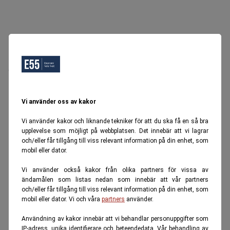
Oops, Ett fel inträffade.
Försök igen senare.
Tillbaka till startsidan
Vi använder oss av kakor
Vi använder kakor och liknande tekniker för att du ska få en så bra
upplevelse som möjligt på webbplatsen. Det innebär att vi lagrar
och/eller får tillgång till viss relevant information på din enhet, som
mobil eller dator.
Vi använder också kakor från olika partners för vissa av
ändamålen som listas nedan som innebär att vår partners
och/eller får tillgång till viss relevant information på din enhet, som
mobil eller dator. Vi och våra
partners
använder.
Användning av kakor innebär att vi behandlar personuppgifter som
IP-adress, unika identifierare och beteendedata. Vår behandling av