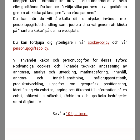
knappen “Mer information” kan du välja vilka ändamål du vill neka
eller godkänna. Du kan också välja vilka partners du vill godkänna
genom att klicka på knappen “visa våra partners”.
Du kan när du vill återkalla ditt samtycke, invända mot
personuppgiftsbehandling samt justera dina val genom att klicka
på “hantera kakor” på denna webbplats.
Du kan fördjupa dig ytterligare i vår
cookie-policy
och vår
personuppgiftspolicy
.
Vi använder kakor och personuppgifter för dessa syften:
Nödvändiga cookies och liknande tekniker, anpassning av
annonser, analys och utveckling, marknadsföring, innehåll,
annons- och innehållsmätning, målgruppsstatistik,
produktutveckling, uppgifter om geografisk positionering,
identifiering via enheten, lagring och åtkomst till information på en
enhet, säkerställa säkerhet, förhindra och upptäcka bedrägerier
samt åtgärda fel.
Se våra
104 partners