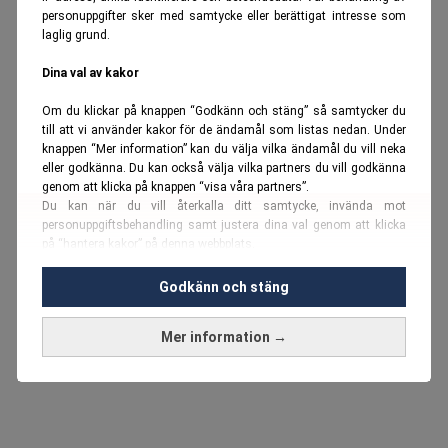
personuppgifter sker med samtycke eller berättigat intresse som
laglig grund.
Dina val av kakor
Om du klickar på knappen “Godkänn och stäng” så samtycker du
till att vi använder kakor för de ändamål som listas nedan. Under
knappen “Mer information” kan du välja vilka ändamål du vill neka
eller godkänna. Du kan också välja vilka partners du vill godkänna
genom att klicka på knappen “visa våra partners”.
Du kan när du vill återkalla ditt samtycke, invända mot
personuppgiftsbehandling samt justera dina val genom att klicka
på “hantera kakor” på denna webbplats.
Du kan fördjupa dig ytterligare i vår
cookie-policy
och vår
Godkänn och stäng
personuppgiftspolicy
.
Mer information →
Vi använder kakor och personuppgifter för dessa syften:
Nödvändiga cookies och liknande tekniker, anpassning av
annonser, analys och utveckling, marknadsföring, innehåll,
annons- och innehållsmätning, målgruppsstatistik,
produktutveckling, uppgifter om geografisk positionering,
identifiering via enheten, lagring och åtkomst till information på en