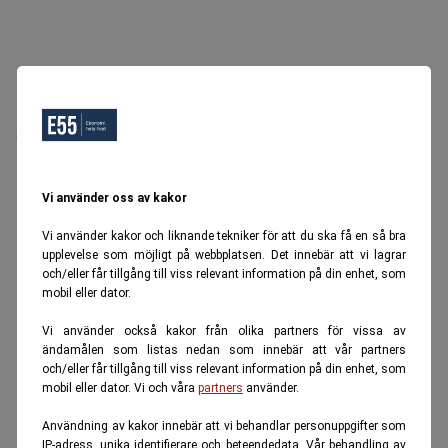
Oops, Ett fel inträffade.
Försök igen senare.
Tillbaka till startsidan
Vi använder oss av kakor
Vi använder kakor och liknande tekniker för att du ska få en så bra
upplevelse som möjligt på webbplatsen. Det innebär att vi lagrar
och/eller får tillgång till viss relevant information på din enhet, som
mobil eller dator.
Vi använder också kakor från olika partners för vissa av
ändamålen som listas nedan som innebär att vår partners
och/eller får tillgång till viss relevant information på din enhet, som
mobil eller dator. Vi och våra
partners
använder.
Användning av kakor innebär att vi behandlar personuppgifter som
IP-adress, unika identifierare och beteendedata. Vår behandling av