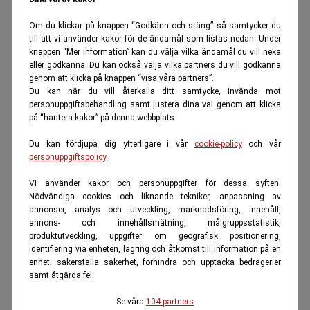
Om du klickar på knappen “Godkänn och stäng” så samtycker du
till att vi använder kakor för de ändamål som listas nedan. Under
knappen “Mer information” kan du välja vilka ändamål du vill neka
eller godkänna. Du kan också välja vilka partners du vill godkänna
genom att klicka på knappen “visa våra partners”.
Du kan när du vill återkalla ditt samtycke, invända mot
personuppgiftsbehandling samt justera dina val genom att klicka
på “hantera kakor” på denna webbplats.
Du kan fördjupa dig ytterligare i vår
cookie-policy
och vår
personuppgiftspolicy
.
Vi använder kakor och personuppgifter för dessa syften:
Nödvändiga cookies och liknande tekniker, anpassning av
annonser, analys och utveckling, marknadsföring, innehåll,
annons- och innehållsmätning, målgruppsstatistik,
produktutveckling, uppgifter om geografisk positionering,
identifiering via enheten, lagring och åtkomst till information på en
enhet, säkerställa säkerhet, förhindra och upptäcka bedrägerier
samt åtgärda fel.
Se våra
104 partners