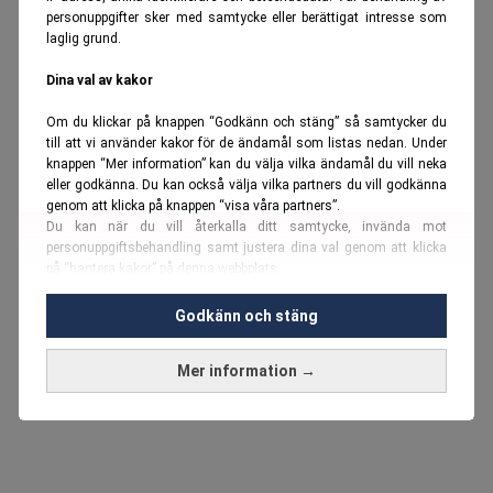
personuppgifter sker med samtycke eller berättigat intresse som
laglig grund.
Dina val av kakor
Om du klickar på knappen “Godkänn och stäng” så samtycker du
till att vi använder kakor för de ändamål som listas nedan. Under
knappen “Mer information” kan du välja vilka ändamål du vill neka
eller godkänna. Du kan också välja vilka partners du vill godkänna
genom att klicka på knappen “visa våra partners”.
Du kan när du vill återkalla ditt samtycke, invända mot
personuppgiftsbehandling samt justera dina val genom att klicka
på “hantera kakor” på denna webbplats.
Du kan fördjupa dig ytterligare i vår
cookie-policy
och vår
Godkänn och stäng
personuppgiftspolicy
.
Mer information →
Vi använder kakor och personuppgifter för dessa syften:
Nödvändiga cookies och liknande tekniker, anpassning av
annonser, analys och utveckling, marknadsföring, innehåll,
annons- och innehållsmätning, målgruppsstatistik,
produktutveckling, uppgifter om geografisk positionering,
identifiering via enheten, lagring och åtkomst till information på en