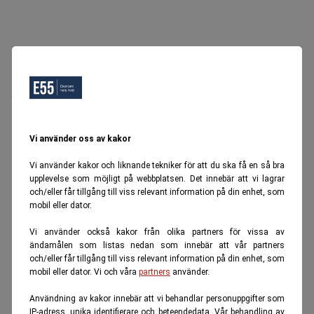
Oops, Ett fel inträffade.
Försök igen senare.
Tillbaka till startsidan
Vi använder oss av kakor
Vi använder kakor och liknande tekniker för att du ska få en så bra
upplevelse som möjligt på webbplatsen. Det innebär att vi lagrar
och/eller får tillgång till viss relevant information på din enhet, som
mobil eller dator.
Vi använder också kakor från olika partners för vissa av
ändamålen som listas nedan som innebär att vår partners
och/eller får tillgång till viss relevant information på din enhet, som
mobil eller dator. Vi och våra
partners
använder.
Användning av kakor innebär att vi behandlar personuppgifter som
IP-adress, unika identifierare och beteendedata. Vår behandling av