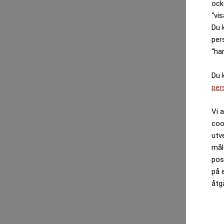
ock
“vis
Du 
per
“ha
Du 
per
Vi 
coo
utv
mål
pos
på 
åtg