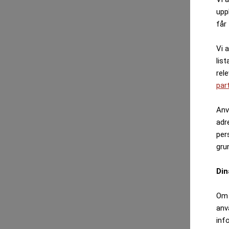
upp
får 
Vi 
list
rel
par
Anv
adr
per
gru
Din
Om 
anv
inf