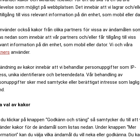
levelse som möjligt på webbplatsen. Det innebär att vi lagrar och/ell
tillgång till viss relevant information på din enhet, som mobil eller da
använder också kakor från olika partners för vissa av ändamålen so
as nedan som innebär att vår partners och/eller får tillgång till viss
evant information på din enhet, som mobil eller dator. Vi och våra
tners
använder.
ändning av kakor innebär att vi behandlar personuppgifter som IP-
ess, unika identifierare och beteendedata. Vår behandling av
sonuppgifter sker med samtycke eller berättigat intresse som laglig
nd.
a val av kakor
du klickar på knappen “Godkänn och stäng” så samtycker du till att 
änder kakor för de ändamål som listas nedan. Under knappen “Mer
ormation” kan du välja vilka ändamål du vill neka eller godkänna. Du k