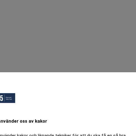
använder oss av kakor
använder kakor och liknande tekniker för att du ska få en så bra