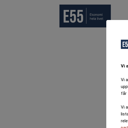
Vi 
Vi 
upp
får 
Vi 
list
rel
par