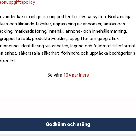
sonuppgiftspolicy
.
använder kakor och personuppgifter för dessa syften: Nödvändiga
kies och liknande tekniker, anpassning av annonser, analys och
eckling, marknadsföring, innehåll, annons- och innehållsmätning,
gruppsstatistik, produktutveckling, uppgifter om geografisk
rna som slutar kostar miljarder
itionering, identifiering via enheten, lagring och åtkomst till informa
en enhet, säkerställa säkerhet, förhindra och upptäcka bedrägerier 
ärda fel.
Se våra
104 partners
Hantera prenumeration
Bolagsinformation
Cookiepolicy
dsfri nyhetskanal för dig
Integritetspolicy E55
g i ekonomi, sparande,
Godkänn och stäng
Annonsera på E55
or.
Relevance AI-policy