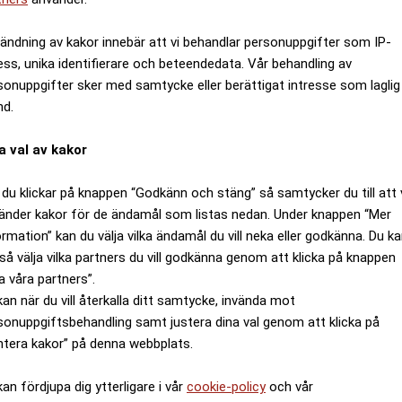
ändning av kakor innebär att vi behandlar personuppgifter som IP-
ess, unika identifierare och beteendedata. Vår behandling av
sonuppgifter sker med samtycke eller berättigat intresse som laglig
nd.
a val av kakor
du klickar på knappen “Godkänn och stäng” så samtycker du till att 
änder kakor för de ändamål som listas nedan. Under knappen “Mer
ormation” kan du välja vilka ändamål du vill neka eller godkänna. Du k
så välja vilka partners du vill godkänna genom att klicka på knappen
a våra partners”.
kan när du vill återkalla ditt samtycke, invända mot
sonuppgiftsbehandling samt justera dina val genom att klicka på
ntera kakor” på denna webbplats.
kan fördjupa dig ytterligare i vår
cookie-policy
och vår