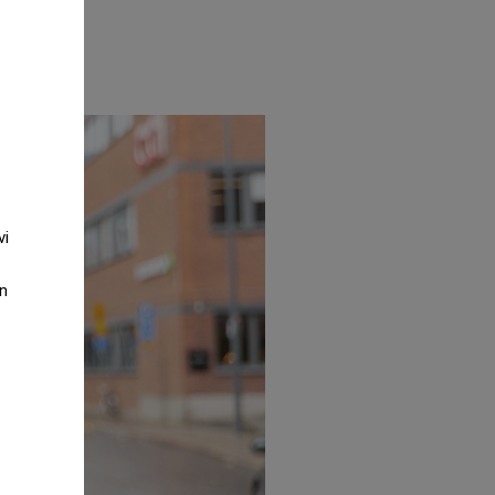
vi
an