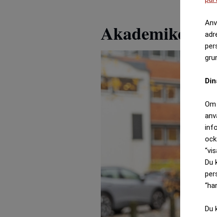
Anv
Akademiker
adr
per
gru
Din
Om 
anv
inf
ock
“vis
Du 
per
“ha
Du 