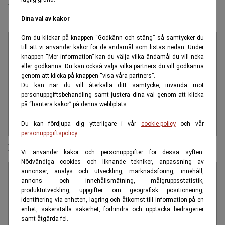
bättre för äldre”
Dina val av kakor
Om du klickar på knappen “Godkänn och stäng” så samtycker du
till att vi använder kakor för de ändamål som listas nedan. Under
knappen “Mer information” kan du välja vilka ändamål du vill neka
eller godkänna. Du kan också välja vilka partners du vill godkänna
genom att klicka på knappen “visa våra partners”.
Du kan när du vill återkalla ditt samtycke, invända mot
personuppgiftsbehandling samt justera dina val genom att klicka
på “hantera kakor” på denna webbplats.
Du kan fördjupa dig ytterligare i vår
cookie-policy
och vår
personuppgiftspolicy
.
Nu måste frågor som berör äldre tas på allvar
Vi använder kakor och personuppgifter för dessa syften:
Nödvändiga cookies och liknande tekniker, anpassning av
annonser, analys och utveckling, marknadsföring, innehåll,
annons- och innehållsmätning, målgruppsstatistik,
produktutveckling, uppgifter om geografisk positionering,
identifiering via enheten, lagring och åtkomst till information på en
enhet, säkerställa säkerhet, förhindra och upptäcka bedrägerier
samt åtgärda fel.