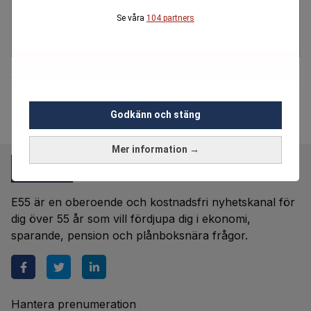
Se våra
104 partners
Leif Mannerström hyllar äldrematen i Skåne
Godkänn och stäng
Mer information →
E55 är en oberoende och kostnadsfri nyhetskanal för
dig över 55 år som vill fördjupa dig i ekonomi,
sparande, pension och plånboksnära frågor.
Hantera prenumeration