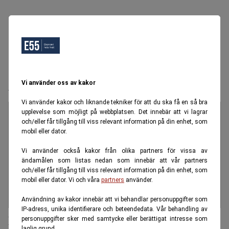
Äldremat
Vi använder oss av kakor
Vi använder kakor och liknande tekniker för att du ska få en så bra
upplevelse som möjligt på webbplatsen. Det innebär att vi lagrar
och/eller får tillgång till viss relevant information på din enhet, som
mobil eller dator.
Vi använder också kakor från olika partners för vissa av
ändamålen som listas nedan som innebär att vår partners
och/eller får tillgång till viss relevant information på din enhet, som
mobil eller dator. Vi och våra
partners
använder.
Användning av kakor innebär att vi behandlar personuppgifter som
IP-adress, unika identifierare och beteendedata. Vår behandling av
Bert Karlsson: ”Vi ska göra maten
personuppgifter sker med samtycke eller berättigat intresse som
laglig grund.