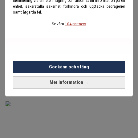
identifiering via enheten, lagring och åtkomst till information på en
enhet, säkerställa säkerhet, förhindra och upptäcka bedrägerier
samt åtgärda fel.
Se våra
104 partners
Godkänn och stäng
Mer information →