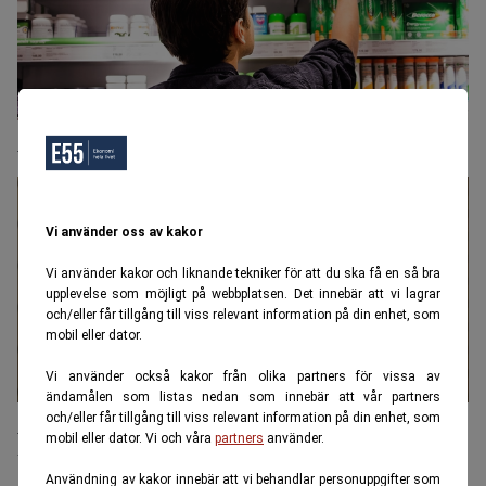
Apoteksvaror kan kosta 300 procent mer över disk
Vi använder oss av kakor
Vi använder kakor och liknande tekniker för att du ska få en så bra
upplevelse som möjligt på webbplatsen. Det innebär att vi lagrar
och/eller får tillgång till viss relevant information på din enhet, som
mobil eller dator.
Vi använder också kakor från olika partners för vissa av
ändamålen som listas nedan som innebär att vår partners
och/eller får tillgång till viss relevant information på din enhet, som
Apotek varnar för felaktiga råd om läkemedel för
mobil eller dator. Vi och våra
partners
använder.
viktminskning
Användning av kakor innebär att vi behandlar personuppgifter som