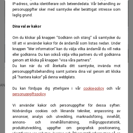
IP-adress, unika identifierare och beteendedata. Vår behandling av
personuppgifter sker med samtycke eller berättigat intresse som
laglig grund.
Dina val av kakor
Om du klickar på knappen “Godkänn och stäng” så samtycker du
till att vi använder kakor för de ändamål som listas nedan. Under
knappen “Mer information” kan du välja vilka ändamål du vill neka
eller godkänna. Du kan också välja vilka partners du vill godkänna
genom att klicka på knappen “visa våra partners”.
Du kan när du vill återkalla ditt samtycke, invända mot
De läkemedel som såldes mest 2024
personuppgiftsbehandling samt justera dina val genom att klicka
på “hantera kakor” på denna webbplats.
ANNONS
Du kan fördjupa dig ytterligare i vår
cookie-policy
och vår
personuppgiftspolicy
.
Vi använder kakor och personuppgifter för dessa syften:
Nödvändiga cookies och liknande tekniker, anpassning av
annonser, analys och utveckling, marknadsföring, innehåll,
annons- och innehållsmätning, målgruppsstatistik,
produktutveckling, uppgifter om geografisk positionering,