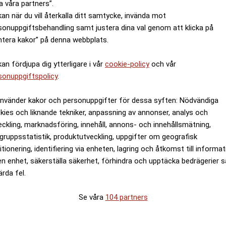
a våra partners”.
kan när du vill återkalla ditt samtycke, invända mot
sonuppgiftsbehandling samt justera dina val genom att klicka på
ntera kakor” på denna webbplats.
kan fördjupa dig ytterligare i vår
cookie-policy
och vår
: Sänkt skatt för pensionärer i h
sonuppgiftspolicy
.
använder kakor och personuppgifter för dessa syften: Nödvändiga
kies och liknande tekniker, anpassning av annonser, analys och
eckling, marknadsföring, innehåll, annons- och innehållsmätning,
gruppsstatistik, produktutveckling, uppgifter om geografisk
itionering, identifiering via enheten, lagring och åtkomst till informa
en enhet, säkerställa säkerhet, förhindra och upptäcka bedrägerier 
ärda fel.
Se våra
104 partners
on i vapen och militär –