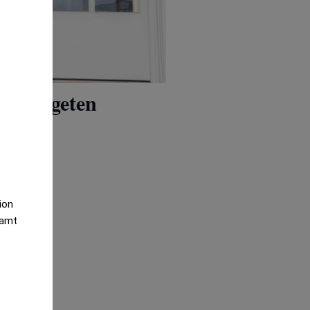
östbudgeten
tion
samt