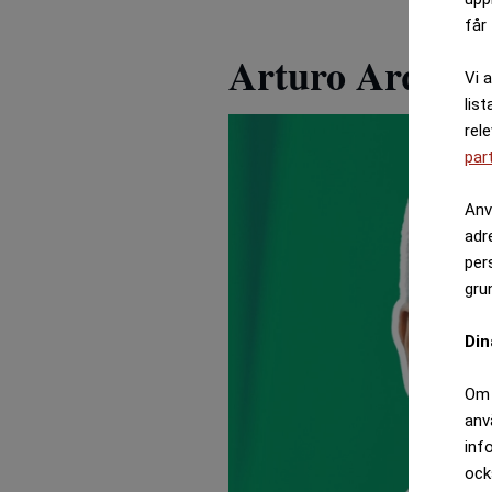
får 
Arturo Arques
Vi 
list
rel
par
Anv
adr
per
gru
Din
Om 
anv
inf
ock