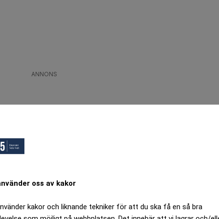
ANNONS
använder oss av kakor
använder kakor och liknande tekniker för att du ska få en så bra
levelse som möjligt på webbplatsen. Det innebär att vi lagrar och/ell