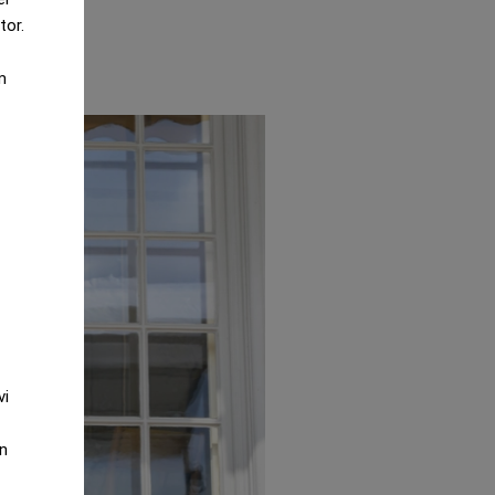
tor.
m
vi
an