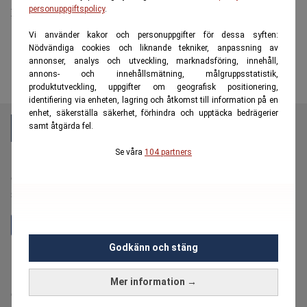
men flera dör ut
personuppgiftspolicy
.
Vi använder kakor och personuppgifter för dessa syften:
Nödvändiga cookies och liknande tekniker, anpassning av
annonser, analys och utveckling, marknadsföring, innehåll,
annons- och innehållsmätning, målgruppsstatistik,
produktutveckling, uppgifter om geografisk positionering,
identifiering via enheten, lagring och åtkomst till information på en
enhet, säkerställa säkerhet, förhindra och upptäcka bedrägerier
samt åtgärda fel.
Se våra
104 partners
E55 är en oberoende och kostnadsfri nyhetskanal för
dig över 55 år som vill fördjupa dig i ekonomi,
sparande, pension och plånboksnära frågor.
Godkänn och stäng
Hantera prenumeration
Bolagsinformation
Mer information →
Cookiepolicy