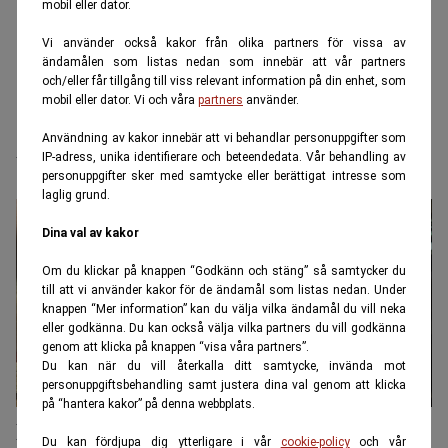
mobil eller dator.
Vi använder också kakor från olika partners för vissa av
ändamålen som listas nedan som innebär att vår partners
och/eller får tillgång till viss relevant information på din enhet, som
mobil eller dator. Vi och våra
partners
använder.
Användning av kakor innebär att vi behandlar personuppgifter som
blå zoner
IP-adress, unika identifierare och beteendedata. Vår behandling av
personuppgifter sker med samtycke eller berättigat intresse som
laglig grund.
Dina val av kakor
Om du klickar på knappen “Godkänn och stäng” så samtycker du
till att vi använder kakor för de ändamål som listas nedan. Under
knappen “Mer information” kan du välja vilka ändamål du vill neka
eller godkänna. Du kan också välja vilka partners du vill godkänna
genom att klicka på knappen “visa våra partners”.
Du kan när du vill återkalla ditt samtycke, invända mot
personuppgiftsbehandling samt justera dina val genom att klicka
på “hantera kakor” på denna webbplats.
Forskningen slår fast: Blå zoner finns –
Du kan fördjupa dig ytterligare i vår
cookie-policy
och vår