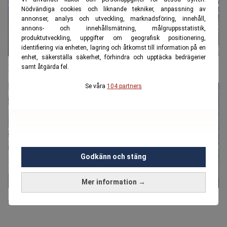
Nödvändiga cookies och liknande tekniker, anpassning av
annonser, analys och utveckling, marknadsföring, innehåll,
annons- och innehållsmätning, målgruppsstatistik,
produktutveckling, uppgifter om geografisk positionering,
identifiering via enheten, lagring och åtkomst till information på en
enhet, säkerställa säkerhet, förhindra och upptäcka bedrägerier
Expert på finanskrascher: Finns många tecken nu
samt åtgärda fel.
Se våra
104 partners
Godkänn och stäng
Mer information →
Så orkar du med börsras – råd för oroliga sparare