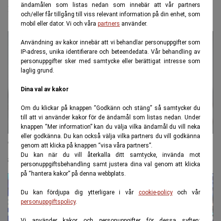
rörelser
ändamålen som listas nedan som innebär att vår partners
och/eller får tillgång till viss relevant information på din enhet, som
mobil eller dator. Vi och våra
partners
använder.
Användning av kakor innebär att vi behandlar personuppgifter som
IP-adress, unika identifierare och beteendedata. Vår behandling av
personuppgifter sker med samtycke eller berättigat intresse som
laglig grund.
Dina val av kakor
Om du klickar på knappen “Godkänn och stäng” så samtycker du
till att vi använder kakor för de ändamål som listas nedan. Under
knappen “Mer information” kan du välja vilka ändamål du vill neka
eller godkänna. Du kan också välja vilka partners du vill godkänna
Tullhoten skakar börsen – så bör du tänka som
genom att klicka på knappen “visa våra partners”.
Du kan när du vill återkalla ditt samtycke, invända mot
sparare
personuppgiftsbehandling samt justera dina val genom att klicka
på “hantera kakor” på denna webbplats.
Du kan fördjupa dig ytterligare i vår
cookie-policy
och vår
personuppgiftspolicy
.
Vi använder kakor och personuppgifter för dessa syften: