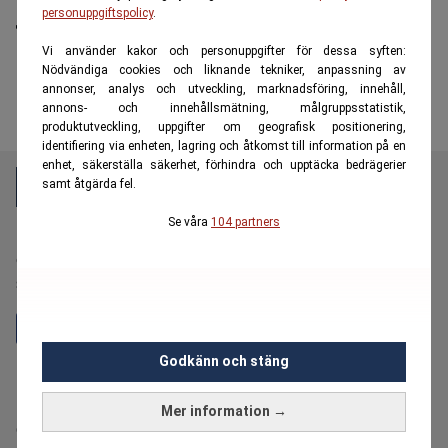
januari – inte för pensionärer
personuppgiftspolicy
.
Vi använder kakor och personuppgifter för dessa syften:
Nödvändiga cookies och liknande tekniker, anpassning av
annonser, analys och utveckling, marknadsföring, innehåll,
annons- och innehållsmätning, målgruppsstatistik,
produktutveckling, uppgifter om geografisk positionering,
identifiering via enheten, lagring och åtkomst till information på en
enhet, säkerställa säkerhet, förhindra och upptäcka bedrägerier
samt åtgärda fel.
Se våra
104 partners
E55 är en oberoende och kostnadsfri nyhetskanal för
dig över 55 år som vill fördjupa dig i ekonomi,
sparande, pension och plånboksnära frågor.
Godkänn och stäng
Hantera prenumeration
Bolagsinformation
Mer information →
Cookiepolicy