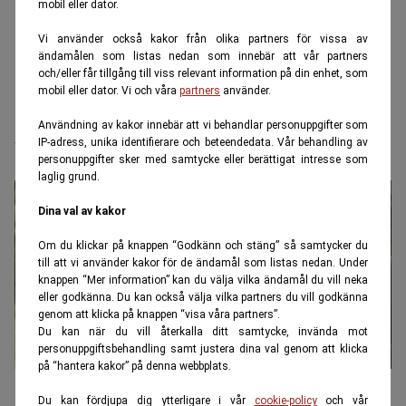
mobil eller dator.
Vi använder också kakor från olika partners för vissa av
ändamålen som listas nedan som innebär att vår partners
och/eller får tillgång till viss relevant information på din enhet, som
mobil eller dator. Vi och våra
partners
använder.
Användning av kakor innebär att vi behandlar personuppgifter som
bostadsbidrag
IP-adress, unika identifierare och beteendedata. Vår behandling av
personuppgifter sker med samtycke eller berättigat intresse som
laglig grund.
Dina val av kakor
Om du klickar på knappen “Godkänn och stäng” så samtycker du
till att vi använder kakor för de ändamål som listas nedan. Under
knappen “Mer information” kan du välja vilka ändamål du vill neka
eller godkänna. Du kan också välja vilka partners du vill godkänna
genom att klicka på knappen “visa våra partners”.
Du kan när du vill återkalla ditt samtycke, invända mot
personuppgiftsbehandling samt justera dina val genom att klicka
på “hantera kakor” på denna webbplats.
1 000 kronor i höjt bostadsbidrag 1
Du kan fördjupa dig ytterligare i vår
cookie-policy
och vår