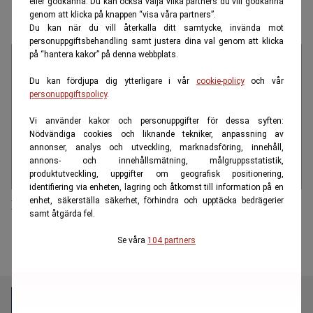
eller godkänna. Du kan också välja vilka partners du vill godkänna
Granqvist!
genom att klicka på knappen “visa våra partners”.
Du kan när du vill återkalla ditt samtycke, invända mot
personuppgiftsbehandling samt justera dina val genom att klicka
på “hantera kakor” på denna webbplats.
Du kan fördjupa dig ytterligare i vår
cookie-policy
och vår
personuppgiftspolicy
.
Vi använder kakor och personuppgifter för dessa syften:
Nödvändiga cookies och liknande tekniker, anpassning av
annonser, analys och utveckling, marknadsföring, innehåll,
annons- och innehållsmätning, målgruppsstatistik,
produktutveckling, uppgifter om geografisk positionering,
identifiering via enheten, lagring och åtkomst till information på en
enhet, säkerställa säkerhet, förhindra och upptäcka bedrägerier
News55 Seniorevent kommer till Helsingborg!
samt åtgärda fel.
Se våra
104 partners