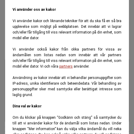
Vi använder oss av kakor
Vi använder kakor och liknande tekniker för att du ska få en så bra
upplevelse som möjligt på webbplatsen. Det innebär att vi lagrar
och/eller får tillgång till viss relevant information på din enhet, som
mobil eller dator.
Carl Jan Granqvist
Vi använder också kakor från olika partners för vissa av
ändamålen som listas nedan som innebär att vår partners
och/eller får tillgång till viss relevant information på din enhet, som
mobil eller dator. Vi och våra
partners
använder.
Användning av kakor innebär att vi behandlar personuppgifter som
IP-adress, unika identifierare och beteendedata. Vår behandling av
personuppgifter sker med samtycke eller berättigat intresse som
laglig grund.
Dina val av kakor
Om du klickar på knappen “Godkänn och stäng” så samtycker du
till att vi använder kakor för de ändamål som listas nedan. Under
Mässan i Helsingborg gästas av Carl Jan
knappen “Mer information” kan du välja vilka ändamål du vill neka