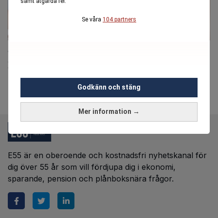
samt åtgärda fel.
Se våra
104 partners
Ögondroppar ska ersätta glasögon för
hundratusentals svenskar
Godkänn och stäng
Mer information →
E55 är en oberoende och kostnadsfri nyhetskanal för
dig över 55 år som vill fördjupa dig i ekonomi,
sparande, pension och plånboksnära frågor.