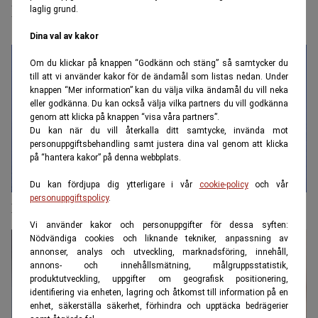
kollarna är glesa
laglig grund.
Dina val av kakor
Om du klickar på knappen “Godkänn och stäng” så samtycker du
till att vi använder kakor för de ändamål som listas nedan. Under
knappen “Mer information” kan du välja vilka ändamål du vill neka
eller godkänna. Du kan också välja vilka partners du vill godkänna
genom att klicka på knappen “visa våra partners”.
Du kan när du vill återkalla ditt samtycke, invända mot
personuppgiftsbehandling samt justera dina val genom att klicka
på “hantera kakor” på denna webbplats.
Du kan fördjupa dig ytterligare i vår
cookie-policy
och vår
personuppgiftspolicy
.
Då kan glömskan stå dig dyrt
Vi använder kakor och personuppgifter för dessa syften:
Nödvändiga cookies och liknande tekniker, anpassning av
annonser, analys och utveckling, marknadsföring, innehåll,
annons- och innehållsmätning, målgruppsstatistik,
produktutveckling, uppgifter om geografisk positionering,
identifiering via enheten, lagring och åtkomst till information på en
enhet, säkerställa säkerhet, förhindra och upptäcka bedrägerier