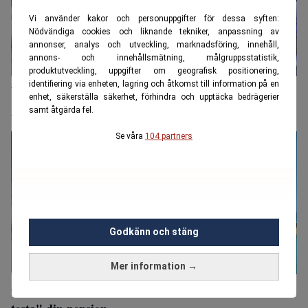
Vi använder kakor och personuppgifter för dessa syften:
Nödvändiga cookies och liknande tekniker, anpassning av
annonser, analys och utveckling, marknadsföring, innehåll,
annons- och innehållsmätning, målgruppsstatistik,
produktutveckling, uppgifter om geografisk positionering,
identifiering via enheten, lagring och åtkomst till information på en
Varning: Finansprofilens ansikte kapat – används i
enhet, säkerställa säkerhet, förhindra och upptäcka bedrägerier
AI-bedrägeri
samt åtgärda fel.
Se våra
104 partners
Godkänn och stäng
Mer information →
Günther Mårder: Därför behöver du "Bahamas-