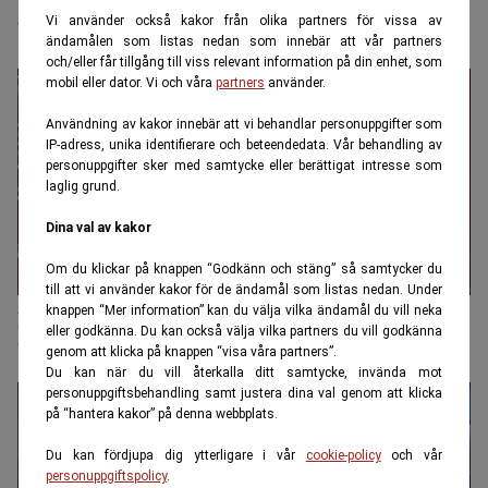
aktörer rensas bort
Vi använder också kakor från olika partners för vissa av
ändamålen som listas nedan som innebär att vår partners
och/eller får tillgång till viss relevant information på din enhet, som
mobil eller dator. Vi och våra
partners
använder.
Användning av kakor innebär att vi behandlar personuppgifter som
IP-adress, unika identifierare och beteendedata. Vår behandling av
personuppgifter sker med samtycke eller berättigat intresse som
laglig grund.
Dina val av kakor
Om du klickar på knappen “Godkänn och stäng” så samtycker du
till att vi använder kakor för de ändamål som listas nedan. Under
knappen “Mer information” kan du välja vilka ändamål du vill neka
Finansprofilen Günther Mårder: "Det krävs ett
eller godkänna. Du kan också välja vilka partners du vill godkänna
beslut i hjärtat"
genom att klicka på knappen “visa våra partners”.
Du kan när du vill återkalla ditt samtycke, invända mot
personuppgiftsbehandling samt justera dina val genom att klicka
på “hantera kakor” på denna webbplats.
Du kan fördjupa dig ytterligare i vår
cookie-policy
och vår
personuppgiftspolicy
.