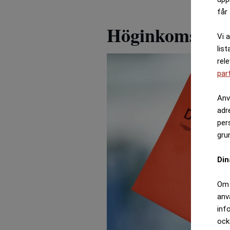
får 
Höginkomsttag
Vi 
list
rel
par
Anv
adr
per
gru
Din
Om 
anv
inf
ock