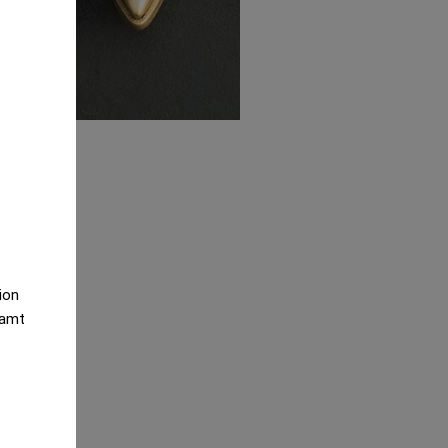
tion
samt