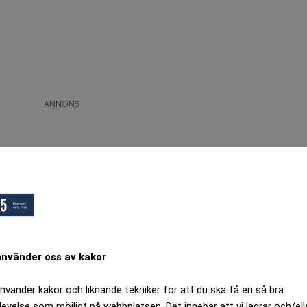
ANNONS
använder oss av kakor
använder kakor och liknande tekniker för att du ska få en så bra
levelse som möjligt på webbplatsen. Det innebär att vi lagrar och/ell