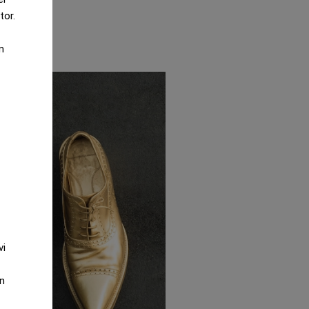
tor.
m
vi
an