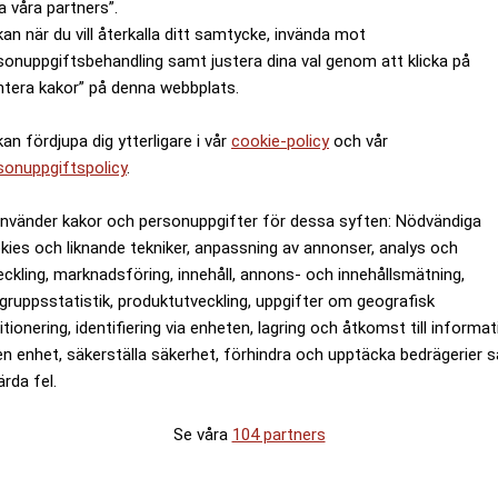
a våra partners”.
kan när du vill återkalla ditt samtycke, invända mot
sonuppgiftsbehandling samt justera dina val genom att klicka på
ntera kakor” på denna webbplats.
kan fördjupa dig ytterligare i vår
cookie-policy
och vår
gre – men vissa dör tidigare
sonuppgiftspolicy
.
använder kakor och personuppgifter för dessa syften: Nödvändiga
kies och liknande tekniker, anpassning av annonser, analys och
eckling, marknadsföring, innehåll, annons- och innehållsmätning,
gruppsstatistik, produktutveckling, uppgifter om geografisk
itionering, identifiering via enheten, lagring och åtkomst till informa
en enhet, säkerställa säkerhet, förhindra och upptäcka bedrägerier 
ärda fel.
Se våra
104 partners
 någonsin – rika lever