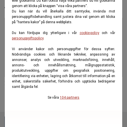
eller godkänna. Du kan också välja vilka partners du vill godkänna
jagar skatteflyktingar
genom att klicka på knappen “visa våra partners”.
Du kan när du vill återkalla ditt samtycke, invända mot
personuppgiftsbehandling samt justera dina val genom att klicka
på “hantera kakor” på denna webbplats.
Du kan fördjupa dig ytterligare i vår
cookie-policy
och vår
personuppgiftspolicy
.
Vi använder kakor och personuppgifter för dessa syften:
Nödvändiga cookies och liknande tekniker, anpassning av
annonser, analys och utveckling, marknadsföring, innehåll,
annons- och innehållsmätning, målgruppsstatistik,
produktutveckling, uppgifter om geografisk positionering,
identifiering via enheten, lagring och åtkomst till information på en
enhet, säkerställa säkerhet, förhindra och upptäcka bedrägerier
Därför tror jag inte ett skit på Leif Östlings ursäkt!
samt åtgärda fel.
Se våra
104 partners