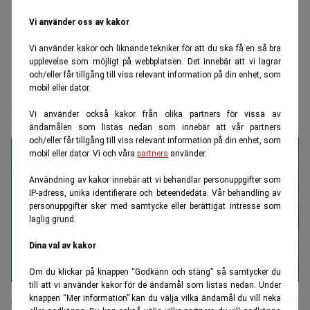
Vi använder oss av kakor
Vi använder kakor och liknande tekniker för att du ska få en så bra
upplevelse som möjligt på webbplatsen. Det innebär att vi lagrar
och/eller får tillgång till viss relevant information på din enhet, som
mobil eller dator.
Panamaaffären
Vi använder också kakor från olika partners för vissa av
ändamålen som listas nedan som innebär att vår partners
och/eller får tillgång till viss relevant information på din enhet, som
mobil eller dator. Vi och våra
partners
använder.
Användning av kakor innebär att vi behandlar personuppgifter som
IP-adress, unika identifierare och beteendedata. Vår behandling av
personuppgifter sker med samtycke eller berättigat intresse som
laglig grund.
Dina val av kakor
Om du klickar på knappen “Godkänn och stäng” så samtycker du
till att vi använder kakor för de ändamål som listas nedan. Under
Skatteverket lägger ner avdelningen som
knappen “Mer information” kan du välja vilka ändamål du vill neka