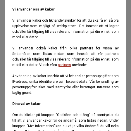
Vi använder oss av kakor
Vi använder kakor och liknande tekniker för att du ska få en så bra
upplevelse som möjligt på webbplatsen. Det innebär att vi lagrar
och/eller får tillgång till viss relevant information på din enhet, som
mobil eller dator.
Pernilla Wahlgren
Vi använder också kakor från olika partners för vissa av
ändamålen som listas nedan som innebär att vår partners
och/eller får tillgång till viss relevant information på din enhet, som
mobil eller dator. Vi och våra
partners
använder.
Användning av kakor innebär att vi behandlar personuppgifter som
IP-adress, unika identifierare och beteendedata. Vår behandling av
personuppgifter sker med samtycke eller berättigat intresse som
laglig grund.
Dina val av kakor
Om du klickar på knappen “Godkänn och stäng” så samtycker du
till att vi använder kakor för de ändamål som listas nedan. Under
Pernilla Wahlgren: Jag satsar mina
knappen “Mer information” kan du välja vilka ändamål du vill neka