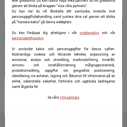
eller godkänna. Du kan också välja vilka partners du vill godkänna
pengar på boende
genom att klicka på knappen “visa våra partners”.
Du kan när du vill återkalla ditt samtycke, invända mot
personuppgiftsbehandling samt justera dina val genom att klicka
på “hantera kakor” på denna webbplats.
Du kan fördjupa dig ytterligare i vår
cookie-policy
och vår
personuppgiftspolicy
.
Vi använder kakor och personuppgifter för dessa syften:
Nödvändiga cookies och liknande tekniker, anpassning av
annonser, analys och utveckling, marknadsföring, innehåll,
annons- och innehållsmätning, målgruppsstatistik,
produktutveckling, uppgifter om geografisk positionering,
identifiering via enheten, lagring och åtkomst till information på en
enhet, säkerställa säkerhet, förhindra och upptäcka bedrägerier
Så här mycket är Wahlgren-imperiet värt
samt åtgärda fel.
Se våra
104 partners