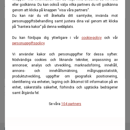
storvinsten - två gånger på ett år
eller godkänna. Du kan också välja vilka partners du vill godkänna
genom att klicka på knappen “visa våra partners”.
Du kan när du vill återkalla ditt samtycke, invända mot
personuppgiftsbehandling samt justera dina val genom att klicka
på “hantera kakor” på denna webbplats.
Du kan fördjupa dig ytterligare i vår
cookie-policy
och vår
personuppgiftspolicy
.
Vi använder kakor och personuppgifter för dessa syften:
Nödvändiga cookies och liknande tekniker, anpassning av
annonser, analys och utveckling, marknadsföring, innehåll,
annons- och innehållsmätning, målgruppsstatistik,
produktutveckling, uppgifter om geografisk positionering,
identifiering via enheten, lagring och åtkomst till information på en
Sa sig komma från Postkodlotteriet – bedrog äldre
enhet, säkerställa säkerhet, förhindra och upptäcka bedrägerier
man
samt åtgärda fel.
Se våra
104 partners