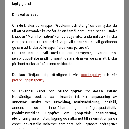
företagande
laglig grund.
Dina val av kakor
Om du klickar på knappen “Godkänn och stäng” så samtycker du
till att vi använder kakor för de ändamål som listas nedan. Under
knappen “Mer information” kan du välja vilka ändamål du vill neka
eller godkänna. Du kan också välja vilka partners du vill godkänna
genom att klicka på knappen “visa våra partners”.
Du kan när du vill återkalla ditt samtycke, invända mot
personuppgiftsbehandling samt justera dina val genom att klicka
på “hantera kakor” på denna webbplats.
Du kan fördjupa dig ytterligare i vår
cookie-policy
och vår
personuppgiftspolicy
.
Vem är kungafamiljens aktievinnare?
Vi använder kakor och personuppgifter för dessa syften:
Nödvändiga cookies och liknande tekniker, anpassning av
annonser, analys och utveckling, marknadsföring, innehåll,
annons- och innehållsmätning, målgruppsstatistik,
produktutveckling, uppgifter om geografisk positionering,
identifiering via enheten, lagring och åtkomst till information på en
enhet, säkerställa säkerhet, förhindra och upptäcka bedrägerier