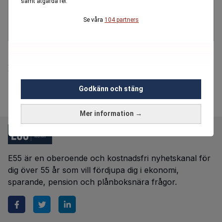
samt åtgärda fel.
Se våra
104 partners
"Jädra Oscar!" Här tappar Daniel tråden - skyller
på lillprinsen
Godkänn och stäng
Mer information →
E55 är en oberoende och kostnadsfri nyhetskanal för
dig över 55 år som vill fördjupa dig i ekonomi,
sparande, pension och plånboksnära frågor.