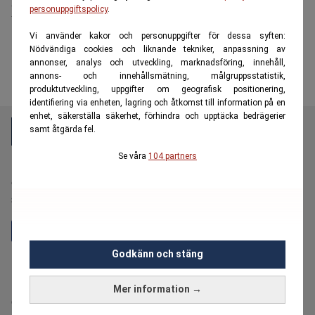
körkortet
personuppgiftspolicy
.
Vi använder kakor och personuppgifter för dessa syften:
Nödvändiga cookies och liknande tekniker, anpassning av
annonser, analys och utveckling, marknadsföring, innehåll,
annons- och innehållsmätning, målgruppsstatistik,
produktutveckling, uppgifter om geografisk positionering,
identifiering via enheten, lagring och åtkomst till information på en
enhet, säkerställa säkerhet, förhindra och upptäcka bedrägerier
samt åtgärda fel.
Se våra
104 partners
E55 är en oberoende och kostnadsfri nyhetskanal för
dig över 55 år som vill fördjupa dig i ekonomi,
sparande, pension och plånboksnära frågor.
Godkänn och stäng
Hantera prenumeration
Bolagsinformation
Mer information →
Cookiepolicy