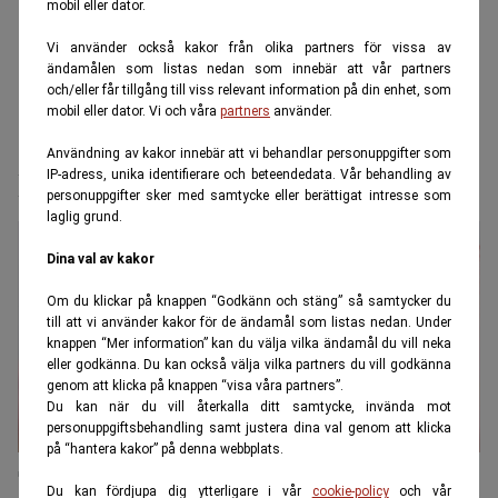
mobil eller dator.
Vi använder också kakor från olika partners för vissa av
ändamålen som listas nedan som innebär att vår partners
och/eller får tillgång till viss relevant information på din enhet, som
mobil eller dator. Vi och våra
partners
använder.
Användning av kakor innebär att vi behandlar personuppgifter som
Rattfylla
IP-adress, unika identifierare och beteendedata. Vår behandling av
personuppgifter sker med samtycke eller berättigat intresse som
laglig grund.
Dina val av kakor
Om du klickar på knappen “Godkänn och stäng” så samtycker du
till att vi använder kakor för de ändamål som listas nedan. Under
knappen “Mer information” kan du välja vilka ändamål du vill neka
eller godkänna. Du kan också välja vilka partners du vill godkänna
genom att klicka på knappen “visa våra partners”.
Du kan när du vill återkalla ditt samtycke, invända mot
personuppgiftsbehandling samt justera dina val genom att klicka
på “hantera kakor” på denna webbplats.
Trafikbrotten som kan kosta dig
Du kan fördjupa dig ytterligare i vår
cookie-policy
och vår